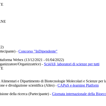
TE
RNE
22)
rtecipante)
-
Concorso "InDipendente"
 piattaforma Webex (13/12/2021 - 01/04/2022)
rganizzatore/Organizzatrice)
-
Sci4All, laboratori di scienze per tutti
TE
e Alimentari e Dipartimento di Biotecnologie Molecolari e Scienze per l
ione e divulgazione scientifica (Altro)
-
CAPuS e-learning Platform
isione della ricerca (Partecipante)
-
Giornata internazionale della Bioe