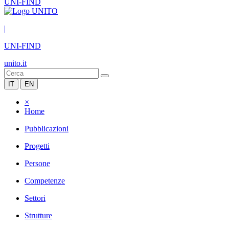
UNI-FIND
|
UNI-FIND
unito.it
IT
EN
×
Home
Pubblicazioni
Progetti
Persone
Competenze
Settori
Strutture