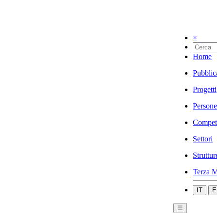
×
Home
Pubblic
Progetti
Persone
Compet
Settori
Struttur
Terza M
IT
E
☰