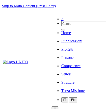
Skip to Main Content (Press Enter)
×
Home
Pubblicazioni
Progetti
Persone
Competenze
Settori
Strutture
Terza Missione
IT
EN
☰