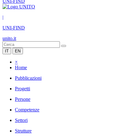
UNI-FIND
|
UNI-FIND
unito.it
IT
EN
×
Home
Pubblicazioni
Progetti
Persone
Competenze
Settori
Strutture