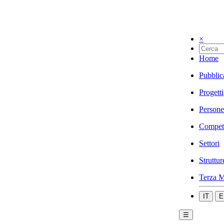
×
Home
Pubblic
Progetti
Persone
Compet
Settori
Struttur
Terza M
IT
E
☰