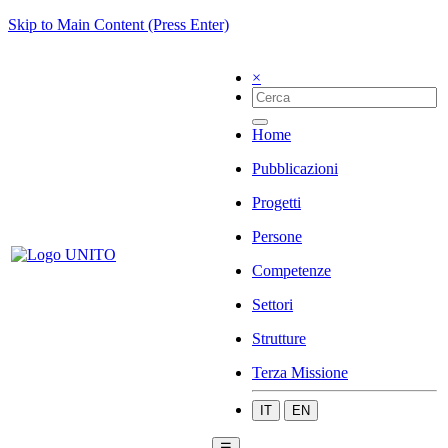
Skip to Main Content (Press Enter)
×
Home
Pubblicazioni
Progetti
Persone
Competenze
Settori
Strutture
Terza Missione
IT
EN
☰