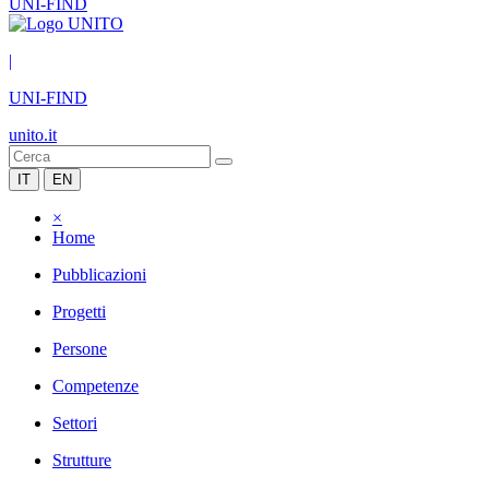
UNI-FIND
|
UNI-FIND
unito.it
IT
EN
×
Home
Pubblicazioni
Progetti
Persone
Competenze
Settori
Strutture