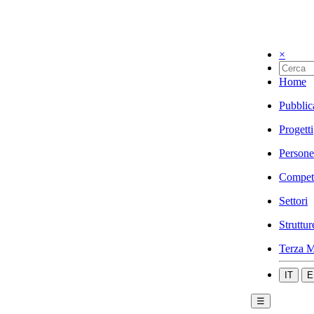
×
Home
Pubblic
Progetti
Persone
Compet
Settori
Struttur
Terza M
IT
E
☰