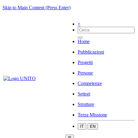
Skip to Main Content (Press Enter)
×
Home
Pubblicazioni
Progetti
Persone
Competenze
Settori
Strutture
Terza Missione
IT
EN
☰