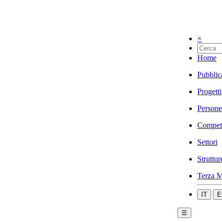
×
Home
Pubblic
Progetti
Persone
Compet
Settori
Struttur
Terza M
IT
E
☰