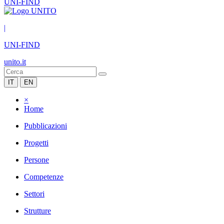
UNI-FIND
|
UNI-FIND
unito.it
IT
EN
×
Home
Pubblicazioni
Progetti
Persone
Competenze
Settori
Strutture