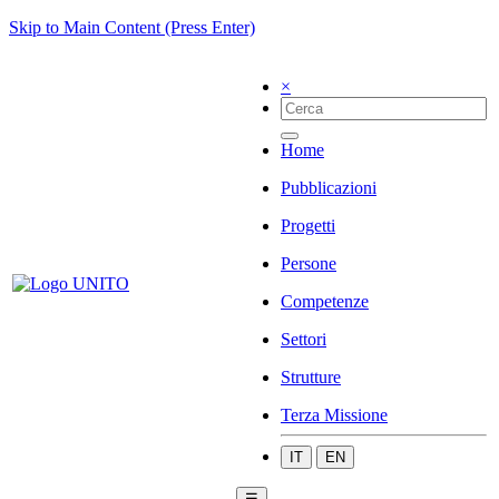
Skip to Main Content (Press Enter)
×
Home
Pubblicazioni
Progetti
Persone
Competenze
Settori
Strutture
Terza Missione
IT
EN
☰