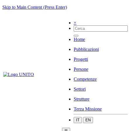
Skip to Main Content (Press Enter)
×
Home
Pubblicazioni
Progetti
Persone
Competenze
Settori
Strutture
Terza Missione
IT
EN
☰