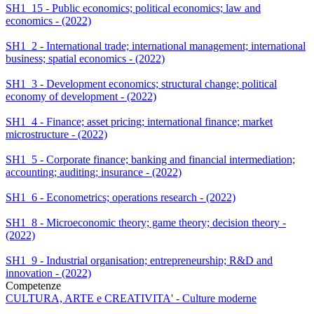
SH1_15 - Public economics; political economics; law and
economics - (2022)
SH1_2 - International trade; international management; international
business; spatial economics - (2022)
SH1_3 - Development economics; structural change; political
economy of development - (2022)
SH1_4 - Finance; asset pricing; international finance; market
microstructure - (2022)
SH1_5 - Corporate finance; banking and financial intermediation;
accounting; auditing; insurance - (2022)
SH1_6 - Econometrics; operations research - (2022)
SH1_8 - Microeconomic theory; game theory; decision theory -
(2022)
SH1_9 - Industrial organisation; entrepreneurship; R&D and
innovation - (2022)
Competenze
CULTURA, ARTE e CREATIVITA' - Culture moderne