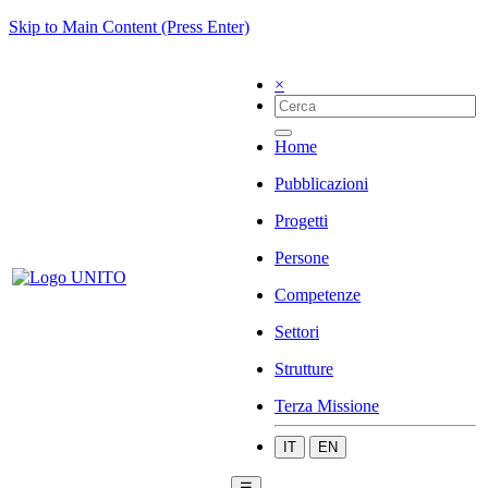
Skip to Main Content (Press Enter)
×
Home
Pubblicazioni
Progetti
Persone
Competenze
Settori
Strutture
Terza Missione
IT
EN
☰