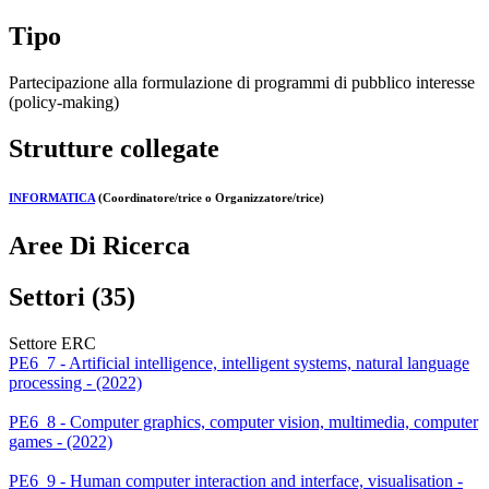
Tipo
Partecipazione alla formulazione di programmi di pubblico interesse
(policy-making)
Strutture collegate
INFORMATICA
(Coordinatore/trice o Organizzatore/trice)
Aree Di Ricerca
Settori (35)
Settore ERC
PE6_7 - Artificial intelligence, intelligent systems, natural language
processing - (2022)
PE6_8 - Computer graphics, computer vision, multimedia, computer
games - (2022)
PE6_9 - Human computer interaction and interface, visualisation -