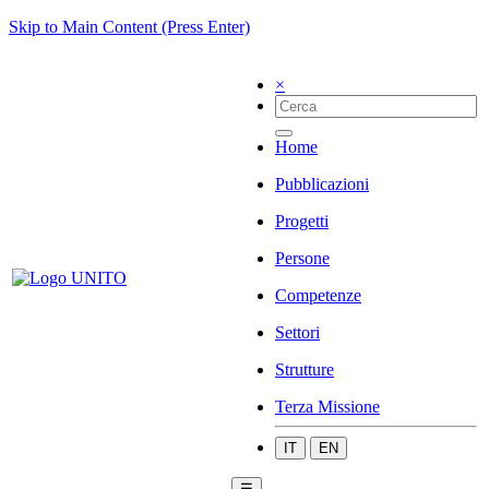
Skip to Main Content (Press Enter)
×
Home
Pubblicazioni
Progetti
Persone
Competenze
Settori
Strutture
Terza Missione
IT
EN
☰