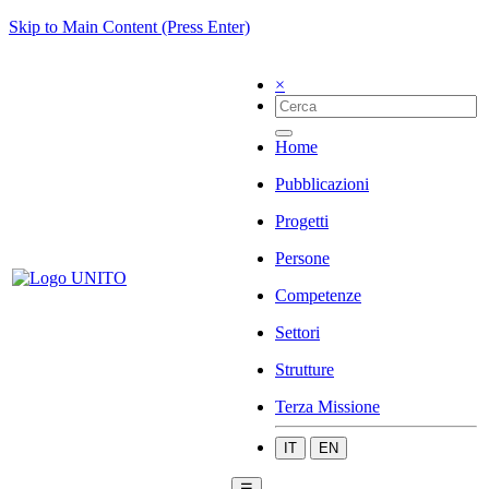
Skip to Main Content (Press Enter)
×
Home
Pubblicazioni
Progetti
Persone
Competenze
Settori
Strutture
Terza Missione
IT
EN
☰