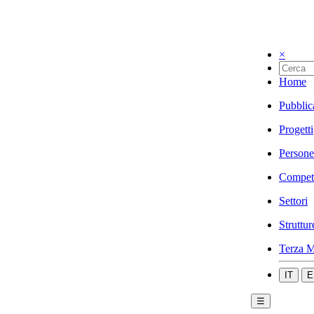
×
Home
Pubblic
Progetti
Persone
Compet
Settori
Struttur
Terza M
IT
E
☰