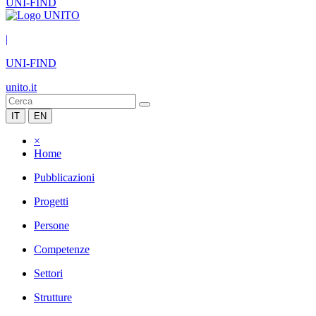
UNI-FIND
|
UNI-FIND
unito.it
IT
EN
×
Home
Pubblicazioni
Progetti
Persone
Competenze
Settori
Strutture