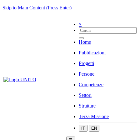
Skip to Main Content (Press Enter)
×
Home
Pubblicazioni
Progetti
Persone
Competenze
Settori
Strutture
Terza Missione
IT
EN
☰