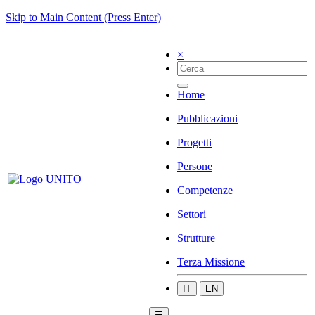
Skip to Main Content (Press Enter)
×
Home
Pubblicazioni
Progetti
Persone
Competenze
Settori
Strutture
Terza Missione
IT
EN
☰