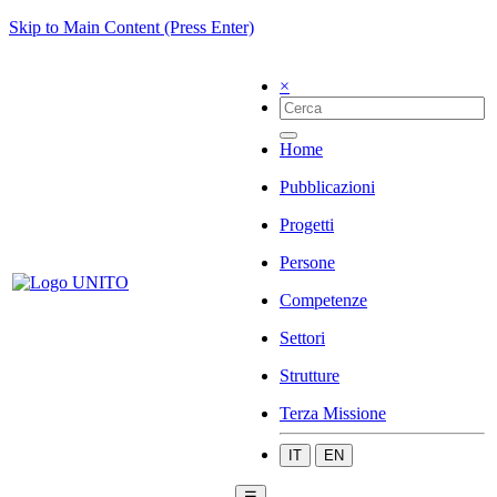
Skip to Main Content (Press Enter)
×
Home
Pubblicazioni
Progetti
Persone
Competenze
Settori
Strutture
Terza Missione
IT
EN
☰