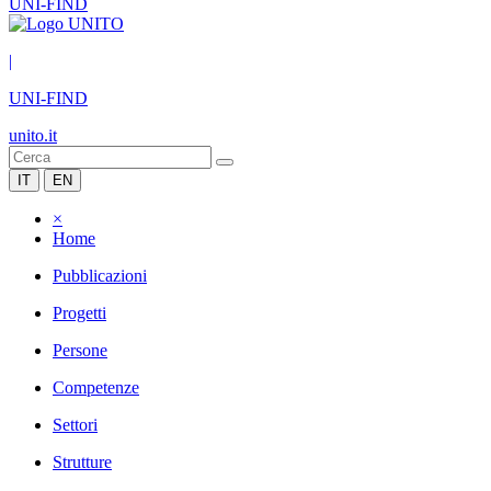
UNI-FIND
|
UNI-FIND
unito.it
IT
EN
×
Home
Pubblicazioni
Progetti
Persone
Competenze
Settori
Strutture