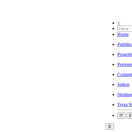
×
Home
Pubblic
Progetti
Persone
Compet
Settori
Struttur
Terza M
IT
E
☰