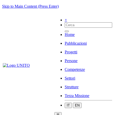
Skip to Main Content (Press Enter)
×
Home
Pubblicazioni
Progetti
Persone
Competenze
Settori
Strutture
Terza Missione
IT
EN
☰