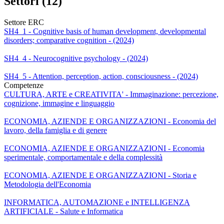
Settori (12)
Settore ERC
SH4_1 - Cognitive basis of human development, developmental
disorders; comparative cognition - (2024)
SH4_4 - Neurocognitive psychology - (2024)
SH4_5 - Attention, perception, action, consciousness - (2024)
Competenze
CULTURA, ARTE e CREATIVITA' - Immaginazione: percezione,
cognizione, immagine e linguaggio
ECONOMIA, AZIENDE E ORGANIZZAZIONI - Economia del
lavoro, della famiglia e di genere
ECONOMIA, AZIENDE E ORGANIZZAZIONI - Economia
sperimentale, comportamentale e della complessità
ECONOMIA, AZIENDE E ORGANIZZAZIONI - Storia e
Metodologia dell'Economia
INFORMATICA, AUTOMAZIONE e INTELLIGENZA
ARTIFICIALE - Salute e Informatica