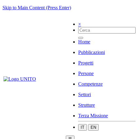
Skip to Main Content (Press Enter)
×
Home
Pubblicazioni
Progetti
Persone
Competenze
Settori
Strutture
Terza Missione
IT
EN
☰