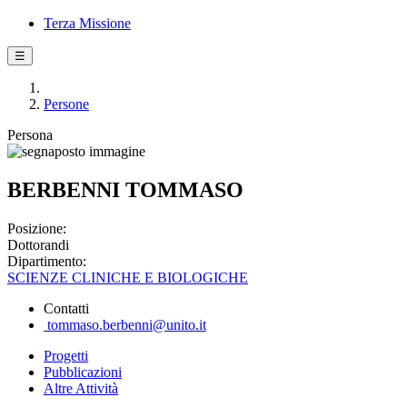
Terza Missione
☰
Persone
Persona
BERBENNI TOMMASO
Posizione:
Dottorandi
Dipartimento:
SCIENZE CLINICHE E BIOLOGICHE
Contatti
tommaso.berbenni@unito.it
Progetti
Pubblicazioni
Altre Attività