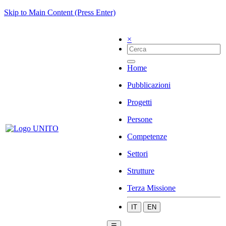
Skip to Main Content (Press Enter)
×
Home
Pubblicazioni
Progetti
Persone
Competenze
Settori
Strutture
Terza Missione
IT
EN
☰