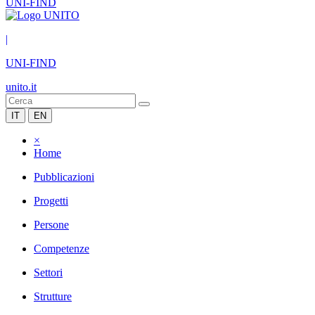
UNI-FIND
|
UNI-FIND
unito.it
IT
EN
×
Home
Pubblicazioni
Progetti
Persone
Competenze
Settori
Strutture