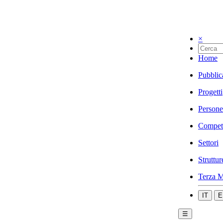
×
Home
Pubblic
Progetti
Persone
Compet
Settori
Struttur
Terza M
IT
E
☰