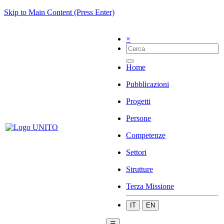
Skip to Main Content (Press Enter)
×
Home
Pubblicazioni
Progetti
Persone
Competenze
Settori
Strutture
Terza Missione
IT
EN
☰