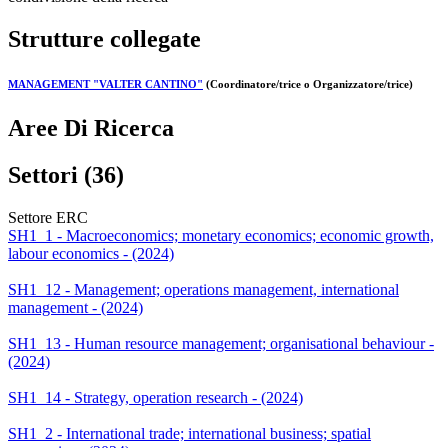
Strutture collegate
MANAGEMENT "VALTER CANTINO"
(Coordinatore/trice o Organizzatore/trice)
Aree Di Ricerca
Settori (36)
Settore ERC
SH1_1 - Macroeconomics; monetary economics; economic growth,
labour economics - (2024)
SH1_12 - Management; operations management, international
management - (2024)
SH1_13 - Human resource management; organisational behaviour -
(2024)
SH1_14 - Strategy, operation research - (2024)
SH1_2 - International trade; international business; spatial