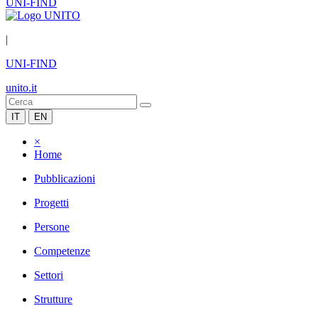
UNI-FIND
|
UNI-FIND
unito.it
IT
EN
×
Home
Pubblicazioni
Progetti
Persone
Competenze
Settori
Strutture