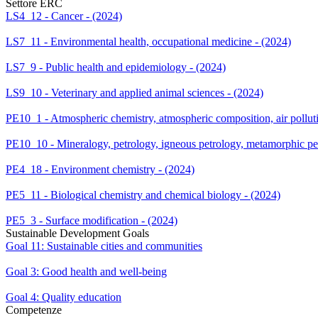
Settore ERC
LS4_12 - Cancer - (2024)
LS7_11 - Environmental health, occupational medicine - (2024)
LS7_9 - Public health and epidemiology - (2024)
LS9_10 - Veterinary and applied animal sciences - (2024)
PE10_1 - Atmospheric chemistry, atmospheric composition, air pollut
PE10_10 - Mineralogy, petrology, igneous petrology, metamorphic pe
PE4_18 - Environment chemistry - (2024)
PE5_11 - Biological chemistry and chemical biology - (2024)
PE5_3 - Surface modification - (2024)
Sustainable Development Goals
Goal 11: Sustainable cities and communities
Goal 3: Good health and well-being
Goal 4: Quality education
Competenze