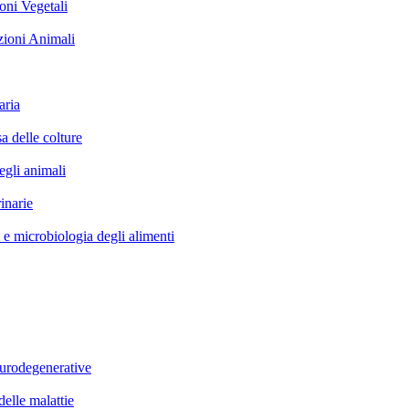
i Vegetali
oni Animali
ria
elle colture
li animali
narie
icrobiologia degli alimenti
rodegenerative
le malattie