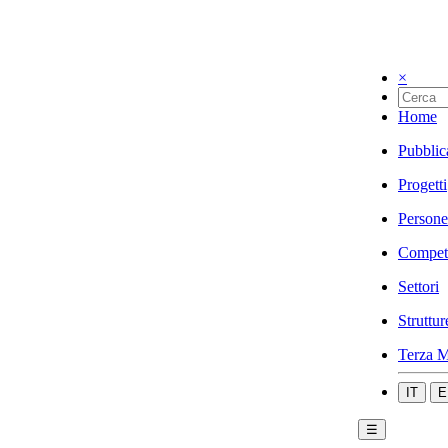
×
Home
Pubblic
Progetti
Persone
Compet
Settori
Struttur
Terza M
IT
E
☰