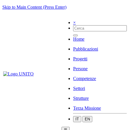
Skip to Main Content (Press Enter)
×
Home
Pubblicazioni
Progetti
Persone
Competenze
Settori
Strutture
Terza Missione
IT
EN
☰