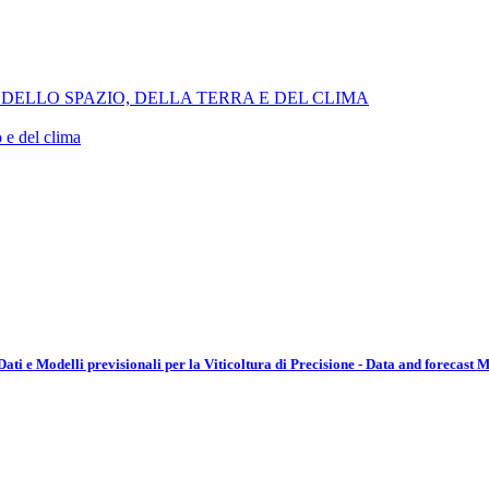
CA DELLO SPAZIO, DELLA TERRA E DEL CLIMA
 e del clima
 e Modelli previsionali per la Viticoltura di Precisione - Data and forecast M