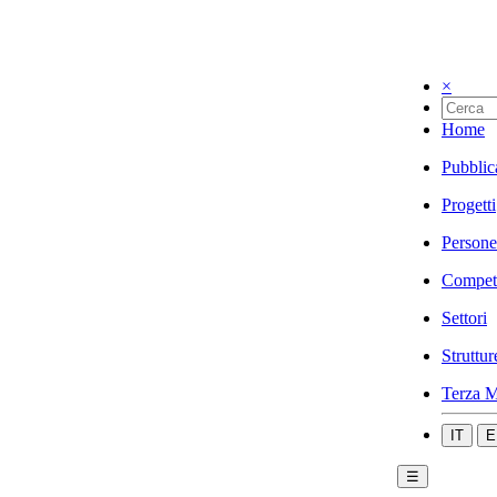
×
Home
Pubblic
Progetti
Persone
Compet
Settori
Struttur
Terza M
IT
E
☰