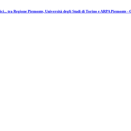
fisici... tra Regione Piemonte, Università degli Studi di Torino e ARPA Piemonte