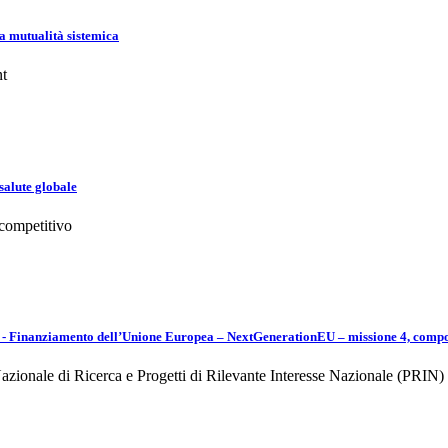
a mutualità sistemica
nt
salute globale
 competitivo
Finanziamento dell’Unione Europea – NextGenerationEU – missione 4, compon
ionale di Ricerca e Progetti di Rilevante Interesse Nazionale (PRIN