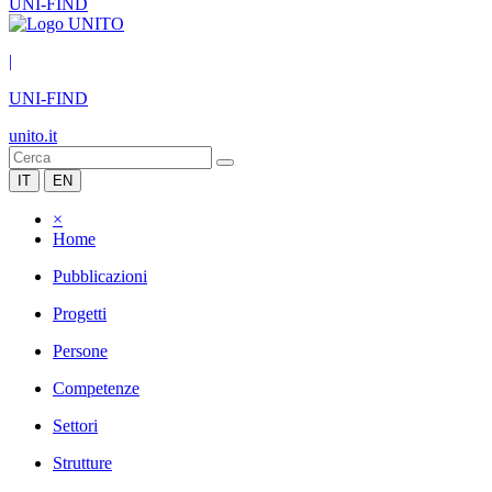
UNI-FIND
|
UNI-FIND
unito.it
IT
EN
×
Home
Pubblicazioni
Progetti
Persone
Competenze
Settori
Strutture