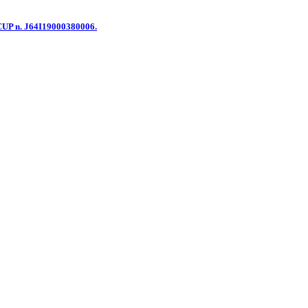
 - CUP n. J64I19000380006.