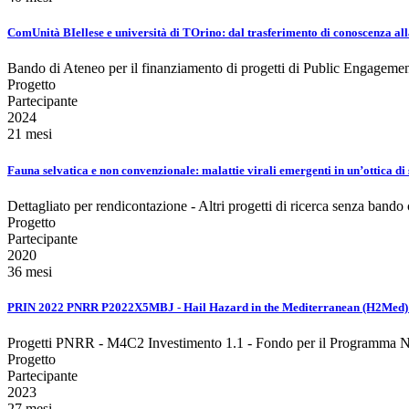
ComUnità BIellese e università di TOrino: dal trasferimento di conoscenza all
Bando di Ateneo per il finanziamento di progetti di Public Engageme
Progetto
Partecipante
2024
21 mesi
Fauna selvatica e non convenzionale: malattie virali emergenti in un’ottica di 
Dettagliato per rendicontazione - Altri progetti di ricerca senza bando
Progetto
Partecipante
2020
36 mesi
PRIN 2022 PNRR P2022X5MBJ - Hail Hazard in the Mediterranean (H2Med) - 
Progetti PNRR - M4C2 Investimento 1.1 - Fondo per il Programma Naz
Progetto
Partecipante
2023
27 mesi