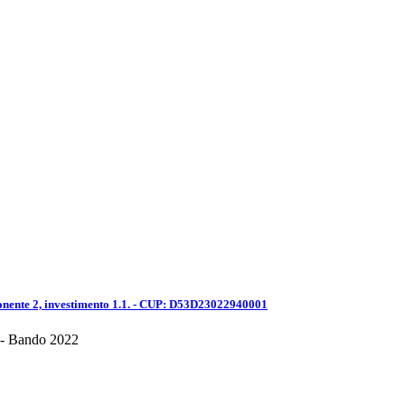
ente 2, investimento 1.1. - CUP: D53D23022940001
) - Bando 2022