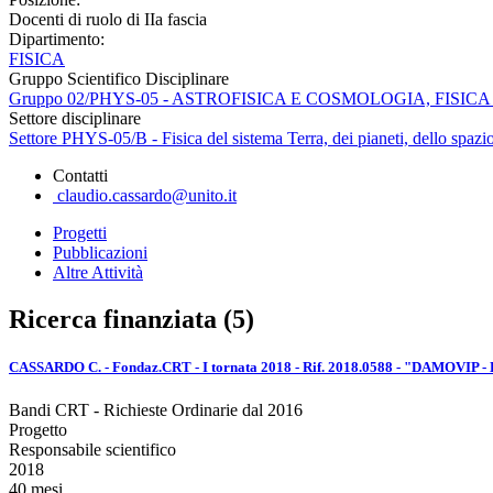
Docenti di ruolo di IIa fascia
Dipartimento:
FISICA
Gruppo Scientifico Disciplinare
Gruppo 02/PHYS-05 - ASTROFISICA E COSMOLOGIA, FISI
Settore disciplinare
Settore PHYS-05/B - Fisica del sistema Terra, dei pianeti, dello spazio
Contatti
claudio.cassardo@unito.it
Progetti
Pubblicazioni
Altre Attività
Ricerca finanziata (5)
CASSARDO C. - Fondaz.CRT - I tornata 2018 - Rif. 2018.0588 - "DAMOVIP - Dati
Bandi CRT - Richieste Ordinarie dal 2016
Progetto
Responsabile scientifico
2018
40 mesi