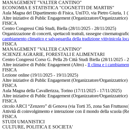
MANAGEMENT "VALTER CANTINO"
ECONOMIA E STATISTICA "COGNETTI DE MARTIIS"
Aula Magna del Dipartimento di Fisica, UniTO, via Pietro Giuria, 1 
Altre iniziative di Public Engagement (Organizzatore/Organizzatrice)
FISICA
Centro Congressi Città Studi, Biella (28/11/2025 - 28/11/2025)
Organizzazione di concerti, spettacoli teatrali, rassegne cinematografich
cambiamento climatico e salvaguardia della tradizione vitivinicola loc
FISICA
MANAGEMENT "VALTER CANTINO"
SCIENZE AGRARIE, FORESTALI E ALIMENTARI
Centro Congressi Corso G. Pella 2b Città Studi Biella (28/11/2025 - 
Altre iniziative di Public Engagement (Altro)
-
Il clima e i cambiament
FISICA
Lezione online (19/11/2025 - 19/11/2025)
Altre iniziative di Public Engagement (Organizzatore/Organizzatrice)
FISICA
Aula Magna della Cavallerizza, Torino (17/11/2025 - 17/11/2025)
Altre iniziative di Public Engagement (Organizzatore/Organizzatrice)
FISICA
circolo ARCI “Zenzero” di Genova (via Torti 35, zona San Fruttuoso
Attività di coinvolgimento e interazione con il mondo della scuola (Re
FISICA
STUDI UMANISTICI
CULTURE, POLITICA E SOCIETA'