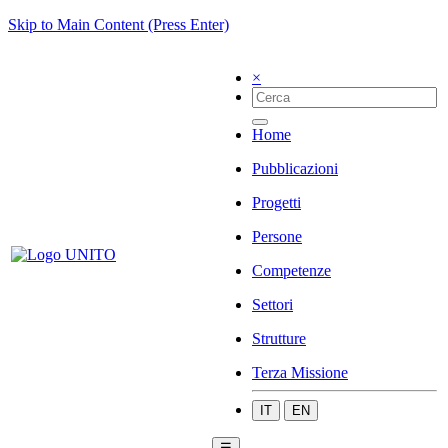
Skip to Main Content (Press Enter)
×
Home
Pubblicazioni
Progetti
Persone
Competenze
Settori
Strutture
Terza Missione
IT
EN
☰