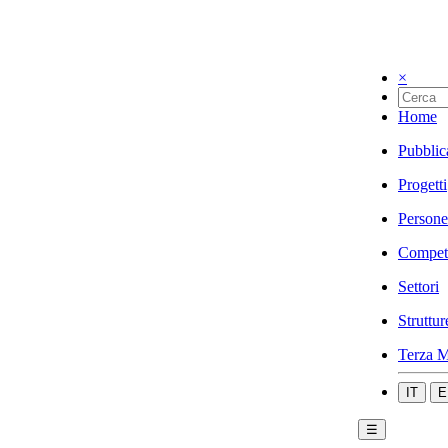
×
Home
Pubblic
Progetti
Persone
Compet
Settori
Struttur
Terza M
IT
E
☰