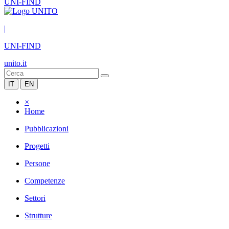
UNI-FIND
|
UNI-FIND
unito.it
IT
EN
×
Home
Pubblicazioni
Progetti
Persone
Competenze
Settori
Strutture