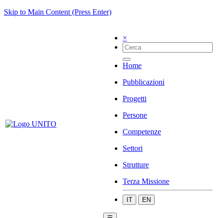
Skip to Main Content (Press Enter)
×
Home
Pubblicazioni
Progetti
Persone
Competenze
Settori
Strutture
Terza Missione
IT
EN
☰