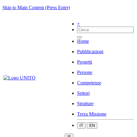
Skip to Main Content (Press Enter)
×
Home
Pubblicazioni
Progetti
Persone
Competenze
Settori
Strutture
Terza Missione
IT
EN
☰