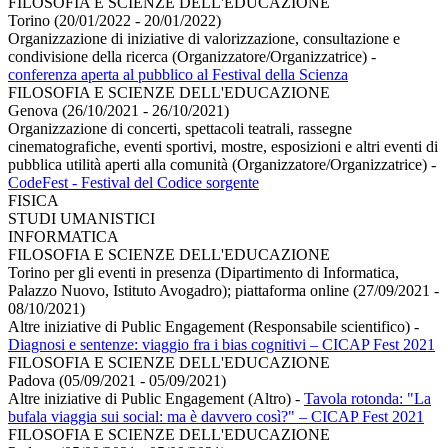
FILOSOFIA E SCIENZE DELL'EDUCAZIONE
Torino (20/01/2022 - 20/01/2022)
Organizzazione di iniziative di valorizzazione, consultazione e
condivisione della ricerca (Organizzatore/Organizzatrice)
-
conferenza aperta al pubblico al Festival della Scienza
FILOSOFIA E SCIENZE DELL'EDUCAZIONE
Genova (26/10/2021 - 26/10/2021)
Organizzazione di concerti, spettacoli teatrali, rassegne
cinematografiche, eventi sportivi, mostre, esposizioni e altri eventi di
pubblica utilità aperti alla comunità (Organizzatore/Organizzatrice)
-
CodeFest - Festival del Codice sorgente
FISICA
STUDI UMANISTICI
INFORMATICA
FILOSOFIA E SCIENZE DELL'EDUCAZIONE
Torino per gli eventi in presenza (Dipartimento di Informatica,
Palazzo Nuovo, Istituto Avogadro); piattaforma online (27/09/2021 -
08/10/2021)
Altre iniziative di Public Engagement (Responsabile scientifico)
-
Diagnosi e sentenze: viaggio fra i bias cognitivi – CICAP Fest 2021
FILOSOFIA E SCIENZE DELL'EDUCAZIONE
Padova (05/09/2021 - 05/09/2021)
Altre iniziative di Public Engagement (Altro)
-
Tavola rotonda: "La
bufala viaggia sui social: ma è davvero così?" – CICAP Fest 2021
FILOSOFIA E SCIENZE DELL'EDUCAZIONE