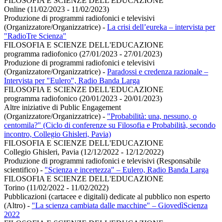
FILOSOFIA E SCIENZE DELL'EDUCAZIONE
Online (11/02/2023 - 11/02/2023)
Produzione di programmi radiofonici e televisivi
(Organizzatore/Organizzatrice)
-
La crisi dell’eureka – intervista per
"RadioTre Scienza"
FILOSOFIA E SCIENZE DELL'EDUCAZIONE
programma radiofonico (27/01/2023 - 27/01/2023)
Produzione di programmi radiofonici e televisivi
(Organizzatore/Organizzatrice)
-
Paradossi e credenza razionale –
Intervista per "Eulero", Radio Banda Larga
FILOSOFIA E SCIENZE DELL'EDUCAZIONE
programma radiofonico (20/01/2023 - 20/01/2023)
Altre iniziative di Public Engagement
(Organizzatore/Organizzatrice)
-
"Probabilità: una, nessuno, o
centomila?" (Ciclo di conferenze su Filosofia e Probabilità, secondo
incontro, Collegio Ghisleri, Pavia)
FILOSOFIA E SCIENZE DELL'EDUCAZIONE
Collegio Ghisleri, Pavia (12/12/2022 - 12/12/2022)
Produzione di programmi radiofonici e televisivi (Responsabile
scientifico)
-
"Scienza e incertezza" – Eulero, Radio Banda Larga
FILOSOFIA E SCIENZE DELL'EDUCAZIONE
Torino (11/02/2022 - 11/02/2022)
Pubblicazioni (cartacee e digitali) dedicate al pubblico non esperto
(Altro)
-
"La scienza cambiata dalle macchine" – GiovedìScienza
2022