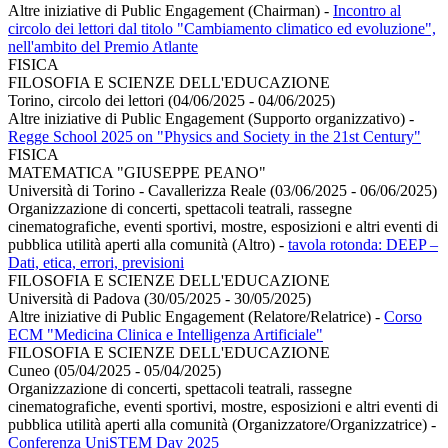
Altre iniziative di Public Engagement (Chairman)
-
Incontro al
circolo dei lettori dal titolo "Cambiamento climatico ed evoluzione",
nell'ambito del Premio Atlante
FISICA
FILOSOFIA E SCIENZE DELL'EDUCAZIONE
Torino, circolo dei lettori (04/06/2025 - 04/06/2025)
Altre iniziative di Public Engagement (Supporto organizzativo)
-
Regge School 2025 on "Physics and Society in the 21st Century"
FISICA
MATEMATICA "GIUSEPPE PEANO"
Università di Torino - Cavallerizza Reale (03/06/2025 - 06/06/2025)
Organizzazione di concerti, spettacoli teatrali, rassegne
cinematografiche, eventi sportivi, mostre, esposizioni e altri eventi di
pubblica utilità aperti alla comunità (Altro)
-
tavola rotonda: DEEP –
Dati, etica, errori, previsioni
FILOSOFIA E SCIENZE DELL'EDUCAZIONE
Università di Padova (30/05/2025 - 30/05/2025)
Altre iniziative di Public Engagement (Relatore/Relatrice)
-
Corso
ECM "Medicina Clinica e Intelligenza Artificiale"
FILOSOFIA E SCIENZE DELL'EDUCAZIONE
Cuneo (05/04/2025 - 05/04/2025)
Organizzazione di concerti, spettacoli teatrali, rassegne
cinematografiche, eventi sportivi, mostre, esposizioni e altri eventi di
pubblica utilità aperti alla comunità (Organizzatore/Organizzatrice)
-
Conferenza UniSTEM Day 2025