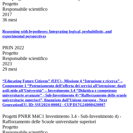
Progetto
Responsabile scientifico
2017
36 mesi
Reasoning with hypotheses: Integrating logical, probabilistic, and
experimental perspectives
PRIN 2022
Progetto
Responsabile scientifico
2023
29 mesi
“Educating Future Citizens” (EFC) - Missione 4 “Istruzione e ricerca” –
Componente 1 “Potenziamento dell’offerta dei servizi all’istruzione: dagli
asili nido all’Università” – Investimento 3.4 “Didattica e competenze
universitarie avanzate” - Sub-Investimento 4) “Rafforzamento delle scuole
universitarie superiori”, finanziato dall’Unione europea - Next
GenerationEU. ID: SSU2024-00002 - CUP D17G24000420007
Progetti PNRR M4C1 Investimento 3.4 - Sub-Investimento 4) -
Rafforzamento delle Scuole universitarie superiori
Progetto
Responsabile scientifico