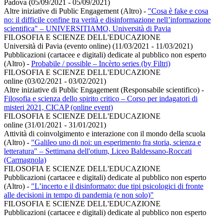
Padova (05/09/2021 - 05/09/2021)
Altre iniziative di Public Engagement (Altro)
-
"Cosa è fake e cosa
no: il difficile confine tra verità e disinformazione nell’informazione
scientifica" – UNIVERSITIAMO, Università di Pavia
FILOSOFIA E SCIENZE DELL'EDUCAZIONE
Università di Pavia (evento online) (11/03/2021 - 11/03/2021)
Pubblicazioni (cartacee e digitali) dedicate al pubblico non esperto
(Altro)
-
Probabile / possible – Incèrto series (by Filtri)
FILOSOFIA E SCIENZE DELL'EDUCAZIONE
online (03/02/2021 - 03/02/2021)
Altre iniziative di Public Engagement (Responsabile scientifico)
-
Filosofia e scienza dello spirito critico – Corso per indagatori di
misteri 2021, CICAP (online event)
FILOSOFIA E SCIENZE DELL'EDUCAZIONE
online (31/01/2021 - 31/01/2021)
Attività di coinvolgimento e interazione con il mondo della scuola
(Altro)
-
"Galileo uno di noi: un esperimento fra storia, scienza e
letteratura" – Settimana dell'otium, Liceo Baldessano-Roccati
(Carmagnola)
FILOSOFIA E SCIENZE DELL'EDUCAZIONE
Pubblicazioni (cartacee e digitali) dedicate al pubblico non esperto
(Altro)
-
"L’incerto e il disinformato: due tipi psicologici di fronte
alle decisioni in tempo di pandemia (e non solo)"
FILOSOFIA E SCIENZE DELL'EDUCAZIONE
Pubblicazioni (cartacee e digitali) dedicate al pubblico non esperto