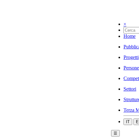
×
Home
Pubblic
Progetti
Persone
Compet
Settori
Struttur
Terza M
IT
E
☰