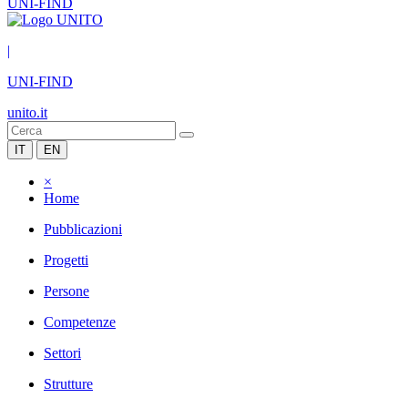
UNI-FIND
|
UNI-FIND
unito.it
IT
EN
×
Home
Pubblicazioni
Progetti
Persone
Competenze
Settori
Strutture