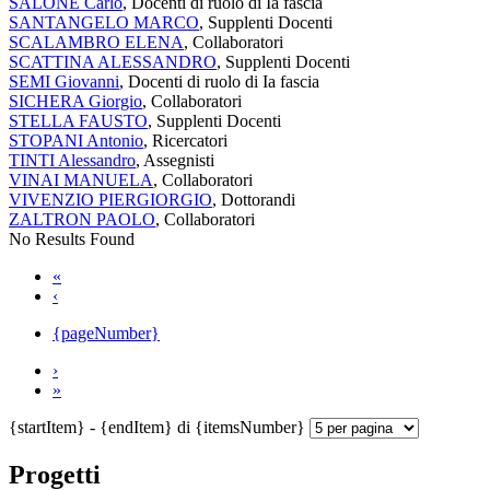
SALONE Carlo
, Docenti di ruolo di Ia fascia
SANTANGELO MARCO
, Supplenti Docenti
SCALAMBRO ELENA
, Collaboratori
SCATTINA ALESSANDRO
, Supplenti Docenti
SEMI Giovanni
, Docenti di ruolo di Ia fascia
SICHERA Giorgio
, Collaboratori
STELLA FAUSTO
, Supplenti Docenti
STOPANI Antonio
, Ricercatori
TINTI Alessandro
, Assegnisti
VINAI MANUELA
, Collaboratori
VIVENZIO PIERGIORGIO
, Dottorandi
ZALTRON PAOLO
, Collaboratori
No Results Found
«
‹
{pageNumber}
›
»
{startItem} - {endItem} di {itemsNumber}
Progetti