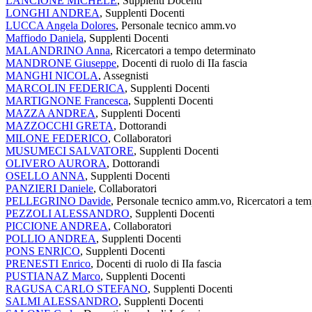
LANCIONE MICHELE
, Supplenti Docenti
LONGHI ANDREA
, Supplenti Docenti
LUCCA Angela Dolores
, Personale tecnico amm.vo
Maffiodo Daniela
, Supplenti Docenti
MALANDRINO Anna
, Ricercatori a tempo determinato
MANDRONE Giuseppe
, Docenti di ruolo di IIa fascia
MANGHI NICOLA
, Assegnisti
MARCOLIN FEDERICA
, Supplenti Docenti
MARTIGNONE Francesca
, Supplenti Docenti
MAZZA ANDREA
, Supplenti Docenti
MAZZOCCHI GRETA
, Dottorandi
MILONE FEDERICO
, Collaboratori
MUSUMECI SALVATORE
, Supplenti Docenti
OLIVERO AURORA
, Dottorandi
OSELLO ANNA
, Supplenti Docenti
PANZIERI Daniele
, Collaboratori
PELLEGRINO Davide
, Personale tecnico amm.vo, Ricercatori a te
PEZZOLI ALESSANDRO
, Supplenti Docenti
PICCIONE ANDREA
, Collaboratori
POLLIO ANDREA
, Supplenti Docenti
PONS ENRICO
, Supplenti Docenti
PRENESTI Enrico
, Docenti di ruolo di IIa fascia
PUSTIANAZ Marco
, Supplenti Docenti
RAGUSA CARLO STEFANO
, Supplenti Docenti
SALMI ALESSANDRO
, Supplenti Docenti