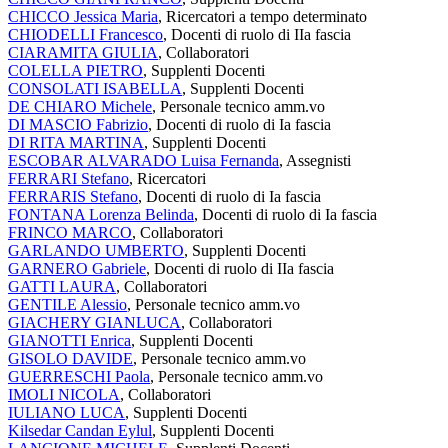
CHICCO Jessica Maria
, Ricercatori a tempo determinato
CHIODELLI Francesco
, Docenti di ruolo di IIa fascia
CIARAMITA GIULIA
, Collaboratori
COLELLA PIETRO
, Supplenti Docenti
CONSOLATI ISABELLA
, Supplenti Docenti
DE CHIARO Michele
, Personale tecnico amm.vo
DI MASCIO Fabrizio
, Docenti di ruolo di Ia fascia
DI RITA MARTINA
, Supplenti Docenti
ESCOBAR ALVARADO Luisa Fernanda
, Assegnisti
FERRARI Stefano
, Ricercatori
FERRARIS Stefano
, Docenti di ruolo di Ia fascia
FONTANA Lorenza Belinda
, Docenti di ruolo di Ia fascia
FRINCO MARCO
, Collaboratori
GARLANDO UMBERTO
, Supplenti Docenti
GARNERO Gabriele
, Docenti di ruolo di IIa fascia
GATTI LAURA
, Collaboratori
GENTILE Alessio
, Personale tecnico amm.vo
GIACHERY GIANLUCA
, Collaboratori
GIANOTTI Enrica
, Supplenti Docenti
GISOLO DAVIDE
, Personale tecnico amm.vo
GUERRESCHI Paola
, Personale tecnico amm.vo
IMOLI NICOLA
, Collaboratori
IULIANO LUCA
, Supplenti Docenti
Kilsedar Candan Eylul
, Supplenti Docenti