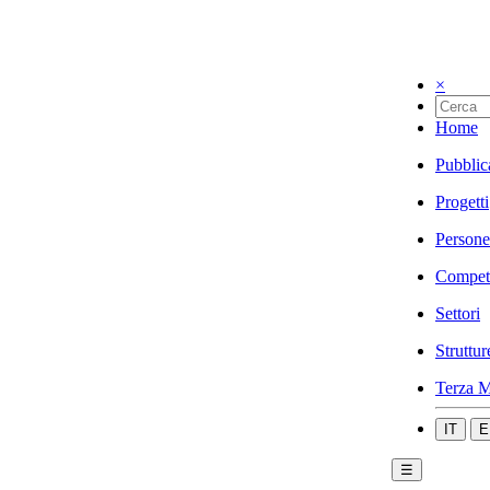
×
Home
Pubblic
Progetti
Persone
Compet
Settori
Struttur
Terza M
IT
E
☰