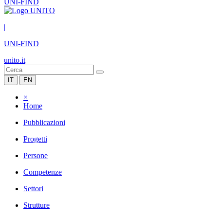
UNI-FIND
|
UNI-FIND
unito.it
IT
EN
×
Home
Pubblicazioni
Progetti
Persone
Competenze
Settori
Strutture