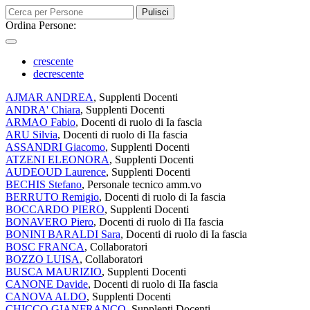
Pulisci
Ordina Persone:
crescente
decrescente
AJMAR ANDREA
, Supplenti Docenti
ANDRA' Chiara
, Supplenti Docenti
ARMAO Fabio
, Docenti di ruolo di Ia fascia
ARU Silvia
, Docenti di ruolo di IIa fascia
ASSANDRI Giacomo
, Supplenti Docenti
ATZENI ELEONORA
, Supplenti Docenti
AUDEOUD Laurence
, Supplenti Docenti
BECHIS Stefano
, Personale tecnico amm.vo
BERRUTO Remigio
, Docenti di ruolo di Ia fascia
BOCCARDO PIERO
, Supplenti Docenti
BONAVERO Piero
, Docenti di ruolo di IIa fascia
BONINI BARALDI Sara
, Docenti di ruolo di Ia fascia
BOSC FRANCA
, Collaboratori
BOZZO LUISA
, Collaboratori
BUSCA MAURIZIO
, Supplenti Docenti
CANONE Davide
, Docenti di ruolo di IIa fascia
CANOVA ALDO
, Supplenti Docenti
CHICCO GIANFRANCO
, Supplenti Docenti