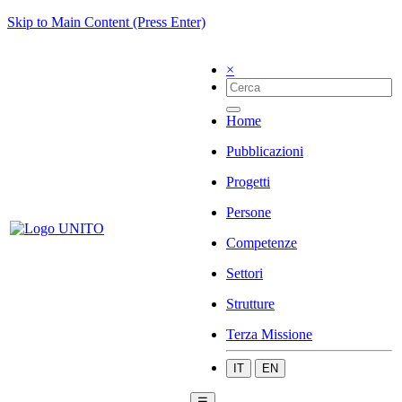
Skip to Main Content (Press Enter)
×
Home
Pubblicazioni
Progetti
Persone
Competenze
Settori
Strutture
Terza Missione
IT
EN
☰