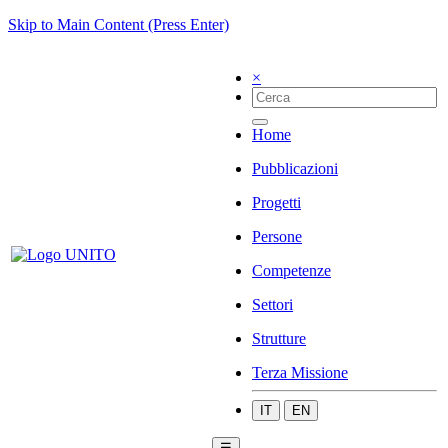
Skip to Main Content (Press Enter)
×
Home
Pubblicazioni
Progetti
Persone
Competenze
Settori
Strutture
Terza Missione
IT
EN
☰