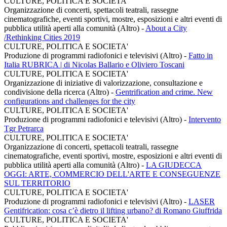
CULTURE, POLITICA E SOCIETA'
Organizzazione di concerti, spettacoli teatrali, rassegne
cinematografiche, eventi sportivi, mostre, esposizioni e altri eventi di
pubblica utilità aperti alla comunità (Altro)
-
About a City
/Rethinking Cities 2019
CULTURE, POLITICA E SOCIETA'
Produzione di programmi radiofonici e televisivi (Altro)
-
Fatto in
Italia RUBRICA | di Nicolas Ballario e Oliviero Toscani
CULTURE, POLITICA E SOCIETA'
Organizzazione di iniziative di valorizzazione, consultazione e
condivisione della ricerca (Altro)
-
Gentrification and crime. New
configurations and challenges for the city
CULTURE, POLITICA E SOCIETA'
Produzione di programmi radiofonici e televisivi (Altro)
-
Intervento
Tgr Petrarca
CULTURE, POLITICA E SOCIETA'
Organizzazione di concerti, spettacoli teatrali, rassegne
cinematografiche, eventi sportivi, mostre, esposizioni e altri eventi di
pubblica utilità aperti alla comunità (Altro)
-
LA GIUDECCA
OGGI: ARTE, COMMERCIO DELL'ARTE E CONSEGUENZE
SUL TERRITORIO
CULTURE, POLITICA E SOCIETA'
Produzione di programmi radiofonici e televisivi (Altro)
-
LASER
Gentifrication: cosa c’è dietro il lifting urbano? di Romano Giuffrida
CULTURE, POLITICA E SOCIETA'