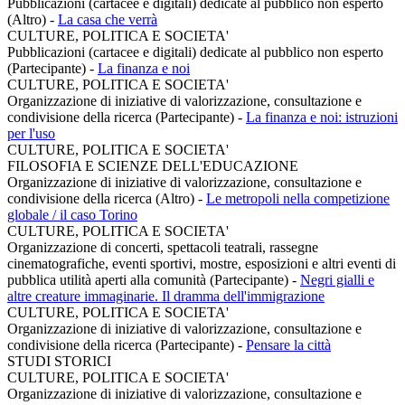
Pubblicazioni (cartacee e digitali) dedicate al pubblico non esperto
(Altro)
-
La casa che verrà
CULTURE, POLITICA E SOCIETA'
Pubblicazioni (cartacee e digitali) dedicate al pubblico non esperto
(Partecipante)
-
La finanza e noi
CULTURE, POLITICA E SOCIETA'
Organizzazione di iniziative di valorizzazione, consultazione e
condivisione della ricerca (Partecipante)
-
La finanza e noi: istruzioni
per l'uso
CULTURE, POLITICA E SOCIETA'
FILOSOFIA E SCIENZE DELL'EDUCAZIONE
Organizzazione di iniziative di valorizzazione, consultazione e
condivisione della ricerca (Altro)
-
Le metropoli nella competizione
globale / il caso Torino
CULTURE, POLITICA E SOCIETA'
Organizzazione di concerti, spettacoli teatrali, rassegne
cinematografiche, eventi sportivi, mostre, esposizioni e altri eventi di
pubblica utilità aperti alla comunità (Partecipante)
-
Negri gialli e
altre creature immaginarie. Il dramma dell'immigrazione
CULTURE, POLITICA E SOCIETA'
Organizzazione di iniziative di valorizzazione, consultazione e
condivisione della ricerca (Partecipante)
-
Pensare la città
STUDI STORICI
CULTURE, POLITICA E SOCIETA'
Organizzazione di iniziative di valorizzazione, consultazione e