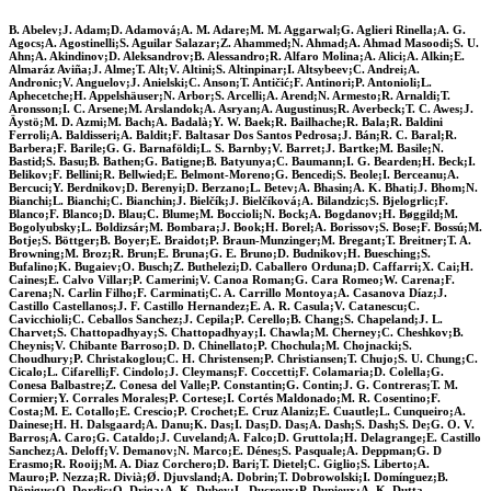
B. Abelev;J. Adam;D. Adamová;A. M. Adare;M. M. Aggarwal;G. Aglieri Rinella;A. G.
Agocs;A. Agostinelli;S. Aguilar Salazar;Z. Ahammed;N. Ahmad;A. Ahmad Masoodi;S. U.
Ahn;A. Akindinov;D. Aleksandrov;B. Alessandro;R. Alfaro Molina;A. Alici;A. Alkin;E.
Almaráz Aviña;J. Alme;T. Alt;V. Altini;S. Altinpinar;I. Altsybeev;C. Andrei;A.
Andronic;V. Anguelov;J. Anielski;C. Anson;T. Antičić;F. Antinori;P. Antonioli;L.
Aphecetche;H. Appelshäuser;N. Arbor;S. Arcelli;A. Arend;N. Armesto;R. Arnaldi;T.
Aronsson;I. C. Arsene;M. Arslandok;A. Asryan;A. Augustinus;R. Averbeck;T. C. Awes;J.
Äystö;M. D. Azmi;M. Bach;A. Badalà;Y. W. Baek;R. Bailhache;R. Bala;R. Baldini
Ferroli;A. Baldisseri;A. Baldit;F. Baltasar Dos Santos Pedrosa;J. Bán;R. C. Baral;R.
Barbera;F. Barile;G. G. Barnaföldi;L. S. Barnby;V. Barret;J. Bartke;M. Basile;N.
Bastid;S. Basu;B. Bathen;G. Batigne;B. Batyunya;C. Baumann;I. G. Bearden;H. Beck;I.
Belikov;F. Bellini;R. Bellwied;E. Belmont-Moreno;G. Bencedi;S. Beole;I. Berceanu;A.
Bercuci;Y. Berdnikov;D. Berenyi;D. Berzano;L. Betev;A. Bhasin;A. K. Bhati;J. Bhom;N.
Bianchi;L. Bianchi;C. Bianchin;J. Bielčík;J. Bielčíková;A. Bilandzic;S. Bjelogrlic;F.
Blanco;F. Blanco;D. Blau;C. Blume;M. Boccioli;N. Bock;A. Bogdanov;H. Bøggild;M.
Bogolyubsky;L. Boldizsár;M. Bombara;J. Book;H. Borel;A. Borissov;S. Bose;F. Bossú;M.
Botje;S. Böttger;B. Boyer;E. Braidot;P. Braun-Munzinger;M. Bregant;T. Breitner;T. A.
Browning;M. Broz;R. Brun;E. Bruna;G. E. Bruno;D. Budnikov;H. Buesching;S.
Bufalino;K. Bugaiev;O. Busch;Z. Buthelezi;D. Caballero Orduna;D. Caffarri;X. Cai;H.
Caines;E. Calvo Villar;P. Camerini;V. Canoa Roman;G. Cara Romeo;W. Carena;F.
Carena;N. Carlin Filho;F. Carminati;C. A. Carrillo Montoya;A. Casanova Díaz;J.
Castillo Castellanos;J. F. Castillo Hernandez;E. A. R. Casula;V. Catanescu;C.
Cavicchioli;C. Ceballos Sanchez;J. Cepila;P. Cerello;B. Chang;S. Chapeland;J. L.
Charvet;S. Chattopadhyay;S. Chattopadhyay;I. Chawla;M. Cherney;C. Cheshkov;B.
Cheynis;V. Chibante Barroso;D. D. Chinellato;P. Chochula;M. Chojnacki;S.
Choudhury;P. Christakoglou;C. H. Christensen;P. Christiansen;T. Chujo;S. U. Chung;C.
Cicalo;L. Cifarelli;F. Cindolo;J. Cleymans;F. Coccetti;F. Colamaria;D. Colella;G.
Conesa Balbastre;Z. Conesa del Valle;P. Constantin;G. Contin;J. G. Contreras;T. M.
Cormier;Y. Corrales Morales;P. Cortese;I. Cortés Maldonado;M. R. Cosentino;F.
Costa;M. E. Cotallo;E. Crescio;P. Crochet;E. Cruz Alaniz;E. Cuautle;L. Cunqueiro;A.
Dainese;H. H. Dalsgaard;A. Danu;K. Das;I. Das;D. Das;A. Dash;S. Dash;S. De;G. O. V.
Barros;A. Caro;G. Cataldo;J. Cuveland;A. Falco;D. Gruttola;H. Delagrange;E. Castillo
Sanchez;A. Deloff;V. Demanov;N. Marco;E. Dénes;S. Pasquale;A. Deppman;G. D
Erasmo;R. Rooij;M. A. Diaz Corchero;D. Bari;T. Dietel;C. Giglio;S. Liberto;A.
Mauro;P. Nezza;R. Divià;Ø. Djuvsland;A. Dobrin;T. Dobrowolski;I. Domínguez;B.
Dönigus;O. Dordic;O. Driga;A. K. Dubey;L. Ducroux;P. Dupieux;A. K. Dutta