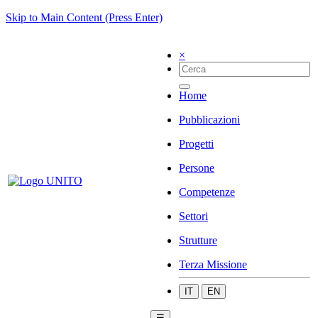
Skip to Main Content (Press Enter)
×
Home
Pubblicazioni
Progetti
Persone
Competenze
Settori
Strutture
Terza Missione
IT
EN
☰