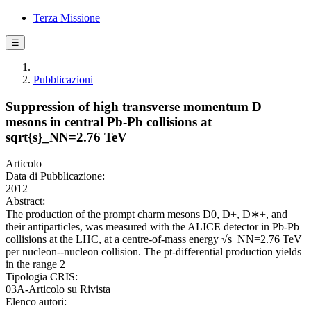
Terza Missione
☰
Pubblicazioni
Suppression of high transverse momentum D
mesons in central Pb-Pb collisions at
sqrt{s}_NN=2.76 TeV
Articolo
Data di Pubblicazione:
2012
Abstract:
The production of the prompt charm mesons D0, D+, D∗+, and
their antiparticles, was measured with the ALICE detector in Pb-Pb
collisions at the LHC, at a centre-of-mass energy √s_NN=2.76 TeV
per nucleon--nucleon collision. The pt-differential production yields
in the range 2
Tipologia CRIS:
03A-Articolo su Rivista
Elenco autori: