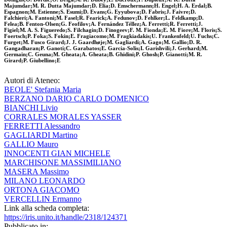
Majumdar;M. R. Dutta Majumdar;D. Elia;D. Emschermann;H. Engel;H. A. Erdal;B.
Espagnon;M. Estienne;S. Esumi;D. Evans;G. Eyyubova;D. Fabris;J. Faivre;D.
Falchieri;A. Fantoni;M. Fasel;R. Fearick;A. Fedunov;D. Fehlker;L. Feldkamp;D.
Felea;B. Fenton-Olsen;G. Feofilov;A. Fernández Téllez;A. Ferretti;R. Ferretti;J.
Figiel;M. A. S. Figueredo;S. Filchagin;D. Finogeev;F. M. Fionda;E. M. Fiore;M. Floris;S.
Foertsch;P. Foka;S. Fokin;E. Fragiacomo;M. Fragkiadakis;U. Frankenfeld;U. Fuchs;C.
Furget;M. Fusco Girard;J. J. Gaardhøje;M. Gagliardi;A. Gago;M. Gallio;D. R.
Gangadharan;P. Ganoti;C. Garabatos;E. Garcia-Solis;I. Garishvili;J. Gerhard;M.
Germain;C. Geuna;M. Gheata;A. Gheata;B. Ghidini;P. Ghosh;P. Gianotti;M. R.
Girard;P. Giubellino;E
Autori di Ateneo:
BEOLE' Stefania Maria
BERZANO DARIO CARLO DOMENICO
BIANCHI Livio
CORRALES MORALES YASSER
FERRETTI Alessandro
GAGLIARDI Martino
GALLIO Mauro
INNOCENTI GIAN MICHELE
MARCHISONE MASSIMILIANO
MASERA Massimo
MILANO LEONARDO
ORTONA GIACOMO
VERCELLIN Ermanno
Link alla scheda completa:
https://iris.unito.it/handle/2318/124371
Pubblicato in: