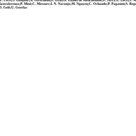
. Ferri;S. Ganjour;A. Givernaud;P. Gras;G. Hamel de Monchenault;P. Jarry;E. Locci;J. Mal
astrolorenzo;P. Miné;C. Mironov;I. N. Naranjo;M. Nguyen;C. Ochando;P. Paganini;S. Regna
D. Gelé;U. Goerlac