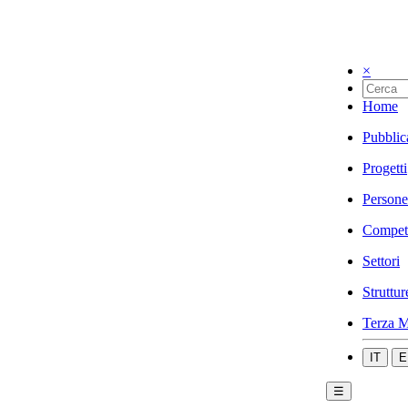
×
Home
Pubblic
Progetti
Persone
Compet
Settori
Struttur
Terza M
IT
E
☰