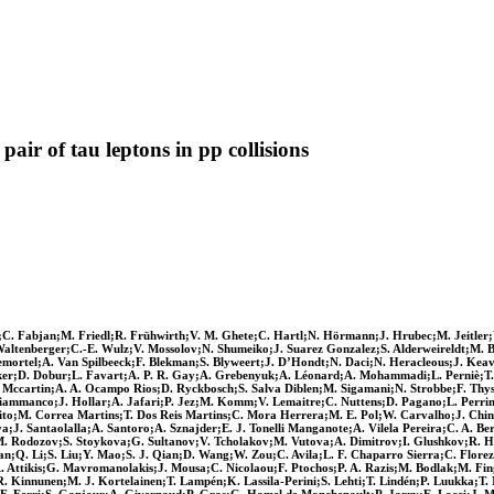
ir of tau leptons in pp collisions
C. Fabjan;M. Friedl;R. Frühwirth;V. M. Ghete;C. Hartl;N. Hörmann;J. Hrubec;M. Jeitler
ltenberger;C.-E. Wulz;V. Mossolov;N. Shumeiko;J. Suarez Gonzalez;S. Alderweireldt;M. Ban
rtel;A. Van Spilbeeck;F. Blekman;S. Blyweert;J. D’Hondt;N. Daci;N. Heracleous;J. Keav
ecker;D. Dobur;L. Favart;A. P. R. Gay;A. Grebenyuk;A. Léonard;A. Mohammadi;L. Perniè;T. 
. Mccartin;A. A. Ocampo Rios;D. Ryckbosch;S. Salva Diblen;M. Sigamani;N. Strobbe;F. Thys
iammanco;J. Hollar;A. Jafari;P. Jez;M. Komm;V. Lemaitre;C. Nuttens;D. Pagano;L. Perri
ito;M. Correa Martins;T. Dos Reis Martins;C. Mora Herrera;M. E. Pol;W. Carvalho;J. Chine
. Santaolalla;A. Santoro;A. Sznajder;E. J. Tonelli Manganote;A. Vilela Pereira;C. A. Be
M. Rodozov;S. Stoykova;G. Sultanov;V. Tcholakov;M. Vutova;A. Dimitrov;I. Glushkov;R. Ha
n;Q. Li;S. Liu;Y. Mao;S. J. Qian;D. Wang;W. Zou;C. Avila;L. F. Chaparro Sierra;C. Florez
;A. Attikis;G. Mavromanolakis;J. Mousa;C. Nicolaou;F. Ptochos;P. A. Razis;M. Bodlak;M. F
Kinnunen;M. J. Kortelainen;T. Lampén;K. Lassila-Perini;S. Lehti;T. Lindén;P. Luukka;T. 