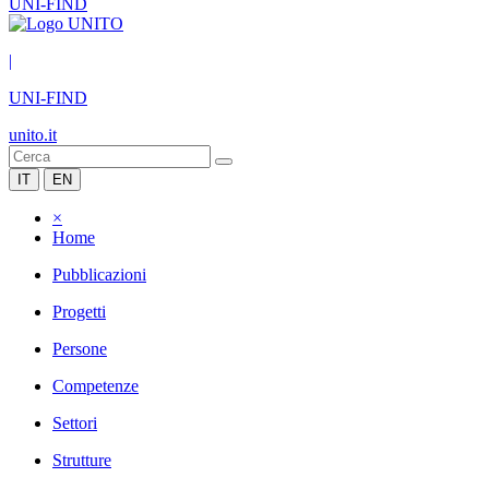
UNI-FIND
|
UNI-FIND
unito.it
IT
EN
×
Home
Pubblicazioni
Progetti
Persone
Competenze
Settori
Strutture