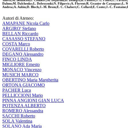
Tuuva;M. Besancon;F. Couderc;M. Dejardin;D. Denegri;B. Fabbro;J. L. Faure;C. Favaro;F
Dahms;M. Dalchenko;L. Dobrzynski;N. Filipovic;A. Florent;R. Granier de Cassagnac;L. M
Andrea;A. Aubin;D. Bloch;J.-M. Brom;E. C. Chabert;C. Collard;E. Conte;J.-C. Fontaine;
Autori di Ateneo:
AMAPANE Nicola Carlo
ARGIRO' Stefano
BELLAN Riccardo
CASASSO STEFANO
COSTA Marco
COVARELLI Roberto
DEGANO Alessandro
FINCO LINDA
MIGLIORE Ernesto
MONACO Vincenzo
MUSICH MARCO
OBERTINO Maria Margherita
ORTONA GIACOMO
PACHER Luca
PELLICCIONI Mario
PINNA ANGIONI GIAN LUCA
POTENZA ALBERTO
ROMERO Alessandra
SACCHI Roberto
SOLA Valentina
SOLANO Ada Maria