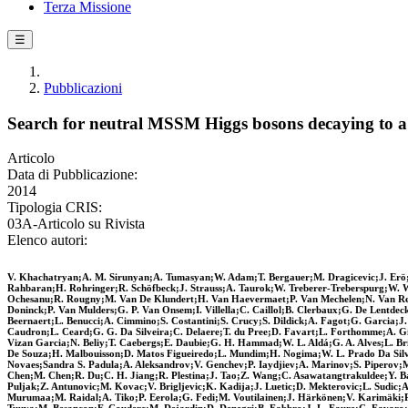
Terza Missione
☰
Pubblicazioni
Search for neutral MSSM Higgs bosons decaying to a pa
Articolo
Data di Pubblicazione:
2014
Tipologia CRIS:
03A-Articolo su Rivista
Elenco autori:
V. Khachatryan;A. M. Sirunyan;A. Tumasyan;W. Adam;T. Bergauer;M. Dragicevic;J. Erö;
Rahbaran;H. Rohringer;R. Schöfbeck;J. Strauss;A. Taurok;W. Treberer-Treberspurg;W. Wa
Ochesanu;R. Rougny;M. Van De Klundert;H. Van Haevermaet;P. Van Mechelen;N. Van Remo
Doninck;P. Van Mulders;G. P. Van Onsem;I. Villella;C. Caillol;B. Clerbaux;G. De Lentd
Beernaert;L. Benucci;A. Cimmino;S. Costantini;S. Crucy;S. Dildick;A. Fagot;G. Garcia;J
Caudron;L. Ceard;G. G. Da Silveira;C. Delaere;T. du Pree;D. Favart;L. Forthomme;A. G
Vizan Garcia;N. Beliy;T. Caebergs;E. Daubie;G. H. Hammad;W. L. Aldá;G. A. Alves;L. Br
De Souza;H. Malbouisson;D. Matos Figueiredo;L. Mundim;H. Nogima;W. L. Prado Da Silva;J
Novaes;Sandra S. Padula;A. Aleksandrov;V. Genchev;P. Iaydjiev;A. Marinov;S. Piperov;
Chen;M. Chen;R. Du;C. H. Jiang;R. Plestina;J. Tao;Z. Wang;C. Asawatangtrakuldee;Y. Ba
Puljak;Z. Antunovic;M. Kovac;V. Brigljevic;K. Kadija;J. Luetic;D. Mekterovic;L. Sudic
Murumaa;M. Raidal;A. Tiko;P. Eerola;G. Fedi;M. Voutilainen;J. Härkönen;V. Karimäki;R. 