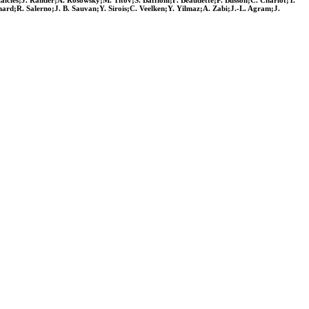
cles;J. Rander;A. Rosowsky;M. Titov;S. Baffioni;F. Beaudette;P. Busson;C. Charlot;T.
rd;R. Salerno;J. B. Sauvan;Y. Sirois;C. Veelken;Y. Yilmaz;A. Zabi;J.-L. Agram;J.