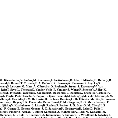
;W. Kiesenhofer;V. Knünz;M. Krammer;I. Krätschmer;D. Liko;I. Mikulec;D. Rabady;B.
sal;S. Bansal;T. Cornelis;E. A. De Wolf;X. Janssen;A. Knutsson;S. Luyckx;S.
eney;S. Lowette;M. Maes;A. Olbrechts;Q. Python;D. Strom;S. Tavernier;W. Van
Reis;T. Seva;L. Thomas;C. Vander Velde;P. Vanlaer;J. Wang;F. Zenoni;V. Adler;K.
sen;M. Tytgat;E. Yazgan;N. Zaganidis;S. Basegmez;C. Beluffi;G. Bruno;R. Castello;A.
ni;A. Pin;K. Piotrzkowski;A. Popov;L. Quertenmont;M. Selvaggi;M. Vidal Marono;J. M.
llato;A. Custódio;E. M. Da Costa;D. De Jesus Damiao;C. De Oliveira Martins;S. Fonseca
rnardes;S. Dogra;T. R. Fernandez Perez Tomei;E. M. Gregores;P. G. Mercadante;S. F.
djiiska;V. Kozhuharov;L. Litov;B. Pavlov;P. Petkov;J. G. Bian;G. M. Chen;H. S.
;J. P. Gomez;B. Gomez Moreno;J. C. Sanabria;N. Godinovic;D. Lelas;D. Polic;I.
inger;M. Finger;Y. Assran;A. Ellithi Kamel;M. A. Mahmoud;A. Radi;M. Kadastik;M.
Mäenpää;T. Peltola;E. Tuominen;J. Tuominiemi;E. Tuovinen;L. Wendland;J. Talvitie;T.