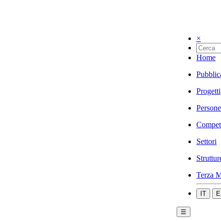
×
Home
Pubblic
Progetti
Persone
Compet
Settori
Struttur
Terza M
IT
E
☰