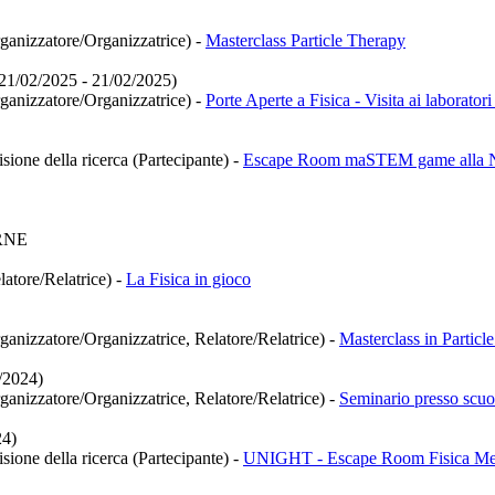
rganizzatore/Organizzatrice)
-
Masterclass Particle Therapy
 (21/02/2025 - 21/02/2025)
rganizzatore/Organizzatrice)
-
Porte Aperte a Fisica - Visita ai laboratori
isione della ricerca (Partecipante)
-
Escape Room maSTEM game alla No
RNE
latore/Relatrice)
-
La Fisica in gioco
rganizzatore/Organizzatrice, Relatore/Relatrice)
-
Masterclass in Particl
/2024)
rganizzatore/Organizzatrice, Relatore/Relatrice)
-
Seminario presso scuo
24)
isione della ricerca (Partecipante)
-
UNIGHT - Escape Room Fisica Me