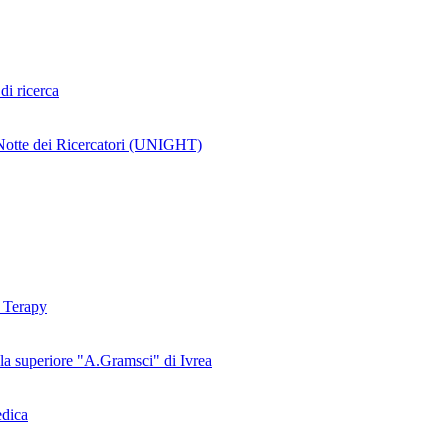
 di ricerca
tte dei Ricercatori (UNIGHT)
e Terapy
la superiore "A.Gramsci" di Ivrea
dica