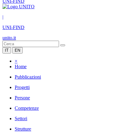
UNI-FIND
|
UNI-FIND
unito.it
IT
EN
×
Home
Pubblicazioni
Progetti
Persone
Competenze
Settori
Strutture