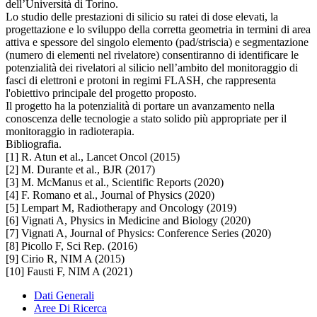
dell’Università di Torino.
Lo studio delle prestazioni di silicio su ratei di dose elevati, la
progettazione e lo sviluppo della corretta geometria in termini di area
attiva e spessore del singolo elemento (pad/striscia) e segmentazione
(numero di elementi nel rivelatore) consentiranno di identificare le
potenzialità dei rivelatori al silicio nell’ambito del monitoraggio di
fasci di elettroni e protoni in regimi FLASH, che rappresenta
l'obiettivo principale del progetto proposto.
Il progetto ha la potenzialità di portare un avanzamento nella
conoscenza delle tecnologie a stato solido più appropriate per il
monitoraggio in radioterapia.
Bibliografia.
[1] R. Atun et al., Lancet Oncol (2015)
[2] M. Durante et al., BJR (2017)
[3] M. McManus et al., Scientific Reports (2020)
[4] F. Romano et al., Journal of Physics (2020)
[5] Lempart M, Radiotherapy and Oncology (2019)
[6] Vignati A, Physics in Medicine and Biology (2020)
[7] Vignati A, Journal of Physics: Conference Series (2020)
[8] Picollo F, Sci Rep. (2016)
[9] Cirio R, NIM A (2015)
[10] Fausti F, NIM A (2021)
Dati Generali
Aree Di Ricerca