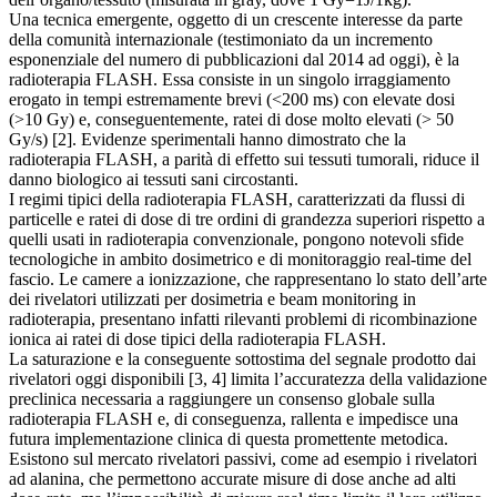
Una tecnica emergente, oggetto di un crescente interesse da parte
della comunità internazionale (testimoniato da un incremento
esponenziale del numero di pubblicazioni dal 2014 ad oggi), è la
radioterapia FLASH. Essa consiste in un singolo irraggiamento
erogato in tempi estremamente brevi (<200 ms) con elevate dosi
(>10 Gy) e, conseguentemente, ratei di dose molto elevati (> 50
Gy/s) [2]. Evidenze sperimentali hanno dimostrato che la
radioterapia FLASH, a parità di effetto sui tessuti tumorali, riduce il
danno biologico ai tessuti sani circostanti.
I regimi tipici della radioterapia FLASH, caratterizzati da flussi di
particelle e ratei di dose di tre ordini di grandezza superiori rispetto a
quelli usati in radioterapia convenzionale, pongono notevoli sfide
tecnologiche in ambito dosimetrico e di monitoraggio real-time del
fascio. Le camere a ionizzazione, che rappresentano lo stato dell’arte
dei rivelatori utilizzati per dosimetria e beam monitoring in
radioterapia, presentano infatti rilevanti problemi di ricombinazione
ionica ai ratei di dose tipici della radioterapia FLASH.
La saturazione e la conseguente sottostima del segnale prodotto dai
rivelatori oggi disponibili [3, 4] limita l’accuratezza della validazione
preclinica necessaria a raggiungere un consenso globale sulla
radioterapia FLASH e, di conseguenza, rallenta e impedisce una
futura implementazione clinica di questa promettente metodica.
Esistono sul mercato rivelatori passivi, come ad esempio i rivelatori
ad alanina, che permettono accurate misure di dose anche ad alti