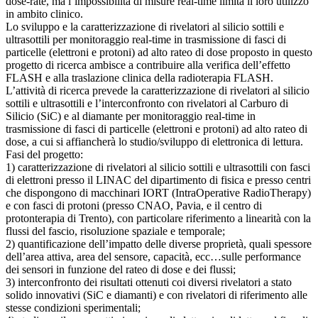
dose-rate, ma l’impossibilità di misure real-time limita il loro utilizzo
in ambito clinico.
Lo sviluppo e la caratterizzazione di rivelatori al silicio sottili e
ultrasottili per monitoraggio real-time in trasmissione di fasci di
particelle (elettroni e protoni) ad alto rateo di dose proposto in questo
progetto di ricerca ambisce a contribuire alla verifica dell’effetto
FLASH e alla traslazione clinica della radioterapia FLASH.
L’attività di ricerca prevede la caratterizzazione di rivelatori al silicio
sottili e ultrasottili e l’interconfronto con rivelatori al Carburo di
Silicio (SiC) e al diamante per monitoraggio real-time in
trasmissione di fasci di particelle (elettroni e protoni) ad alto rateo di
dose, a cui si affiancherà lo studio/sviluppo di elettronica di lettura.
Fasi del progetto:
1) caratterizzazione di rivelatori al silicio sottili e ultrasottili con fasci
di elettroni presso il LINAC del dipartimento di fisica e presso centri
che dispongono di macchinari IORT (IntraOperative RadioTherapy)
e con fasci di protoni (presso CNAO, Pavia, e il centro di
protonterapia di Trento), con particolare riferimento a linearità con la
flussi del fascio, risoluzione spaziale e temporale;
2) quantificazione dell’impatto delle diverse proprietà, quali spessore
dell’area attiva, area del sensore, capacità, ecc…sulle performance
dei sensori in funzione del rateo di dose e dei flussi;
3) interconfronto dei risultati ottenuti coi diversi rivelatori a stato
solido innovativi (SiC e diamanti) e con rivelatori di riferimento alle
stesse condizioni sperimentali;