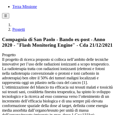
Terza Missione
☰
Progetti
Compagnia di San Paolo - Bando ex-post - Anno
2020 - "Flash Monitoring Engine" - Cda 21/12/2021
Progetto
Il progetto di ricerca proposto si colloca nell’ambito delle tecniche
innovative per l’uso delle radiazioni ionizzanti a scopo terapeutico.
La radioterapia tratta con radiazioni ionizzanti (elettroni e fotoni
nella radioterapia convenzionale o protoni e ioni carbonio in
adroterapia) ben oltre il 50% dei tumori maligni localizzati e
rappresenta oggi un pilastro nella cura del cancro [1].
L’ottimizzazione del bilancio tra efficacia sui tessuti malati e tossicità
sui tessuti sani, cosiddetta finestra terapeutica, ha spinto lo sviluppo
tecnologico e la ricerca ad esso connessa verso l’ottenimento di un
incremento dell’efficacia biologica e di una sempre più elevata
conformazione spaziale della dose al target, definita come energia
media assorbita dall’organo/tessuto per unità di massa
dell’organo/tessuto (misurata in gray, dove 1 Gy=1J/1kg).