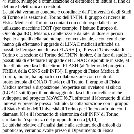
4) studio, sviluppo e ottimizzazione di elettronica di lettura al fine di
definire l’elettronica di readout.
Le attività verranno condotte e coordinate dall’Università degli Studi
di Torino e la sezione di Torino dell’INFN. Il gruppo di ricerca in
Fisica Medica di Torino ha contatti con centri ospedalieri che
utilizzano macchine IORT (per esempio, l’Istituto Europeo di
Oncologia IEO, Milano), caratterizzate da ratei di dose superiori
rispetto a quelli della radioterapia convenzionale, e con centri che
hanno già effettuato l’upgrade di LINAC medicali affinchè sia
possibile l’erogazione di fasci FLASH [5]. Presso l’Università di
Torino e la sezione di Torino dell’INFN, inoltre, è in fase di studio la
possibilità di effettuare l’upgrade del LINAC disponibile in sede, al
fine di ottenere fasci di elettroni FLASH (all’interno del progetto
FRIDA della CSN5 dell’INFN). Il gruppo di Fisica Medica di
Torino, inoltre, ha rapporti di collaborazione con i centri di
protonterapia di CNAO (Pavia) e di Trento. Il gruppo di Fisica
Medica metterà a disposizione l’expertise sui rivelatori al silicio
(LGAD sottili) per il monitoraggio dei fasci di particelle cariche
sviluppata nel progetto MoVeIT [6,7], sfrutterà il laboratorio di silici
innovativi presente presso l’istituto, la collaborazione con il gruppo
di Stato Solido dell’Università di Torino per l’interconfronto con i
diamanti [8] e il laboratorio di elettronica dell’INFN di Torino,
sfruttando l’esperienza del gruppo di ricerca [9,10].
Le attività relative all’analisi dati e alla scrittura degli articoli da
pubblicare, verranno svolte presso il Dipartimento di Fisica