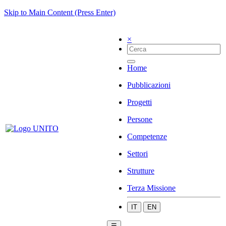
Skip to Main Content (Press Enter)
×
Home
Pubblicazioni
Progetti
Persone
Competenze
Settori
Strutture
Terza Missione
IT
EN
☰