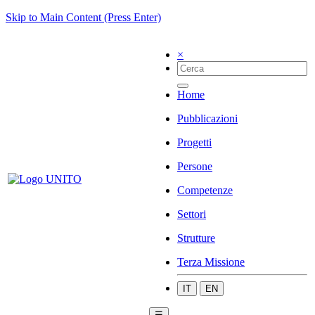
Skip to Main Content (Press Enter)
×
Home
Pubblicazioni
Progetti
Persone
Competenze
Settori
Strutture
Terza Missione
IT
EN
☰