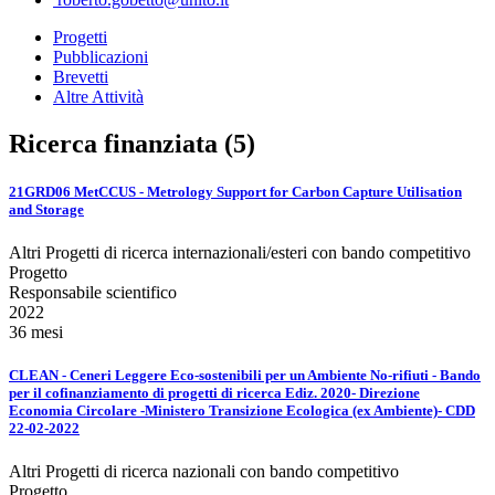
Progetti
Pubblicazioni
Brevetti
Altre Attività
Ricerca finanziata (5)
21GRD06 MetCCUS - Metrology Support for Carbon Capture Utilisation
and Storage
Altri Progetti di ricerca internazionali/esteri con bando competitivo
Progetto
Responsabile scientifico
2022
36 mesi
CLEAN - Ceneri Leggere Eco-sostenibili per un Ambiente No-rifiuti - Bando
per il cofinanziamento di progetti di ricerca Ediz. 2020- Direzione
Economia Circolare -Ministero Transizione Ecologica (ex Ambiente)- CDD
22-02-2022
Altri Progetti di ricerca nazionali con bando competitivo
Progetto