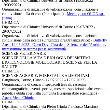
Dipartimento di Chimica Universita' di Torino (19/09/2022 -
19/09/2022)
Organizzazione di iniziative di valorizzazione, consultazione e
condivisione della ricerca (Partecipante)
-
Meeting con OLON spa
(Italia)
CHIMICA
Dipartimento di Chimica Universita' di Torino (29/07/2022 -
29/07/2022)
Organizzazione di iniziative di valorizzazione, consultazione e
condivisione della ricerca (Organizzatore/Organizzatrice)
-
Butterfly
Area: 12.07.2022 - Open Day: Città delle Scienze e dell’Ambiente,
Infrastrutture di ricerca per la sostenibilità
SCIENZE VETERINARIE
SCIENZE DELLA VITA E BIOLOGIA DEI SISTEMI
BIOTECNOLOGIE MOLECOLARI E SCIENZE PER LA
SALUTE
CHIMICA
SCIENZE AGRARIE, FORESTALI E ALIMENTARI
Grugliasco, Torino, Cuneo (12/07/2022 - 12/07/2022)
Organizzazione di concerti, spettacoli teatrali, rassegne
cinematografiche, eventi sportivi, mostre, esposizioni e altri eventi di
pubblica utilità aperti alla comunità (Responsabile scientifico)
-
ApertaMenteChimica
CHIMICA
Dipartimento di Chimica via Pietro Giuria 7 e Corso Massimo