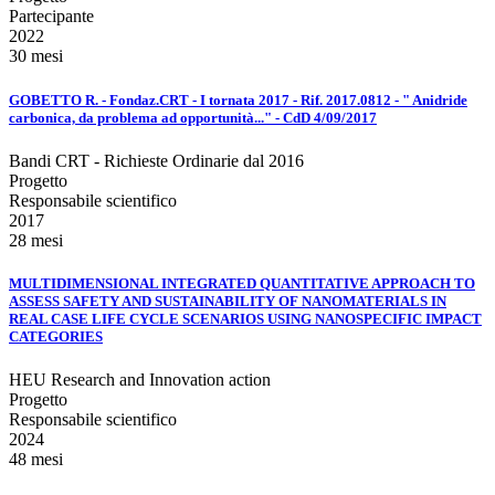
Partecipante
2022
30 mesi
GOBETTO R. - Fondaz.CRT - I tornata 2017 - Rif. 2017.0812 - " Anidride
carbonica, da problema ad opportunità..." - CdD 4/09/2017
Bandi CRT - Richieste Ordinarie dal 2016
Progetto
Responsabile scientifico
2017
28 mesi
MULTIDIMENSIONAL INTEGRATED QUANTITATIVE APPROACH TO
ASSESS SAFETY AND SUSTAINABILITY OF NANOMATERIALS IN
REAL CASE LIFE CYCLE SCENARIOS USING NANOSPECIFIC IMPACT
CATEGORIES
HEU Research and Innovation action
Progetto
Responsabile scientifico
2024
48 mesi