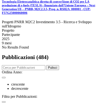
Tecnologia Elettrocatalitica diretta di converSione di CO2 per LA
produzione di e-fuels (TESLA) - finanziato dall’Unione Europea – Next
Generation UE, - PNRR, M2C2.3.5, Prog. n. RSH2A_000001 - CUP:
F57G25000060006
Progetti PNRR M2C2 Investimento 3.5 - Ricerca e Sviluppo
sull'Idrogeno
Progetto
Partecipante
2025
9 mesi
No Results Found
Pubblicazioni (484)
Pulisci
Ordina Anno:
crescente
decrescente
Filtra per Pubblicazioni: