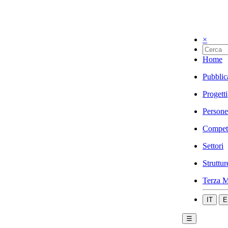
×
Home
Pubblic
Progetti
Persone
Compet
Settori
Struttur
Terza M
IT
E
☰