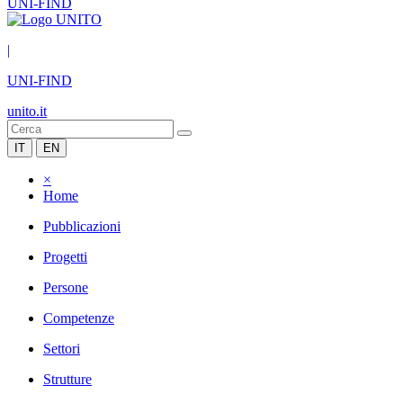
UNI-FIND
|
UNI-FIND
unito.it
IT
EN
×
Home
Pubblicazioni
Progetti
Persone
Competenze
Settori
Strutture