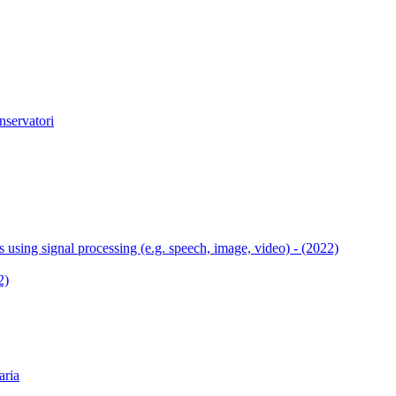
nservatori
s using signal processing (e.g. speech, image, video) - (2022)
2)
ria