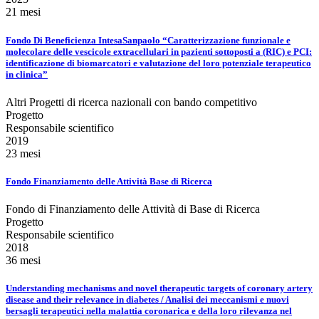
21 mesi
Fondo Di Beneficienza IntesaSanpaolo “Caratterizzazione funzionale e
molecolare delle vescicole extracellulari in pazienti sottoposti a (RIC) e PCI:
identificazione di biomarcatori e valutazione del loro potenziale terapeutico
in clinica”
Altri Progetti di ricerca nazionali con bando competitivo
Progetto
Responsabile scientifico
2019
23 mesi
Fondo Finanziamento delle Attività Base di Ricerca
Fondo di Finanziamento delle Attività di Base di Ricerca
Progetto
Responsabile scientifico
2018
36 mesi
Understanding mechanisms and novel therapeutic targets of coronary artery
disease and their relevance in diabetes / Analisi dei meccanismi e nuovi
bersagli terapeutici nella malattia coronarica e della loro rilevanza nel