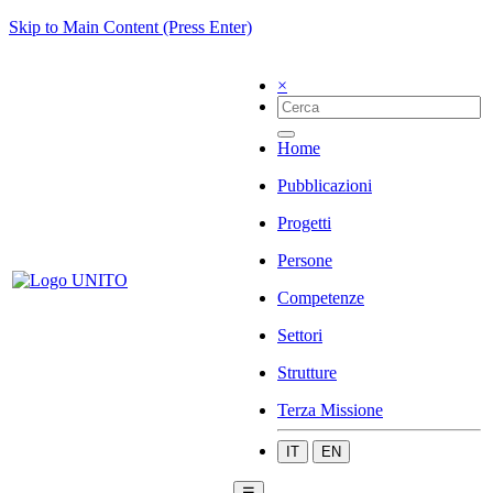
Skip to Main Content (Press Enter)
×
Home
Pubblicazioni
Progetti
Persone
Competenze
Settori
Strutture
Terza Missione
IT
EN
☰