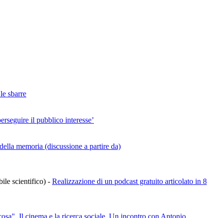
le sbarre
eguire il pubblico interesse’
 della memoria (discussione a partire da)
ile scientifico)
-
Realizzazione di un podcast gratuito articolato in 8
 cosa". Il cinema e la ricerca sociale. Un incontro con Antonio