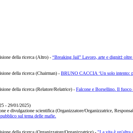
sione della ricerca (Altro)
-
“Breaking Jail” Lavoro, arte e dignit‡ oltre 
visione della ricerca (Chairman)
-
BRUNO CACCIA ‘Un solo intento: pers
sione della ricerca (Relatore/Relatrice)
-
Falcone e Borsellino. Il fuoco
25 - 29/01/2025)
zione e divulgazione scientifica (Organizzatore/Organizzatrice, Responsab
 pubblico sul tema delle mafie.
isione della ricerca (Organizzatore/Organizzatrice)
-
"La vita è un'altra