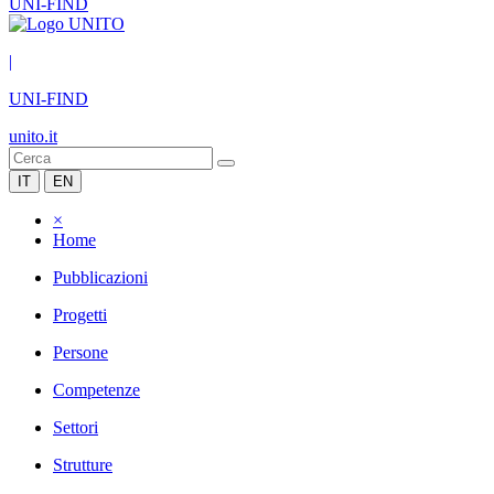
UNI-FIND
|
UNI-FIND
unito.it
IT
EN
×
Home
Pubblicazioni
Progetti
Persone
Competenze
Settori
Strutture