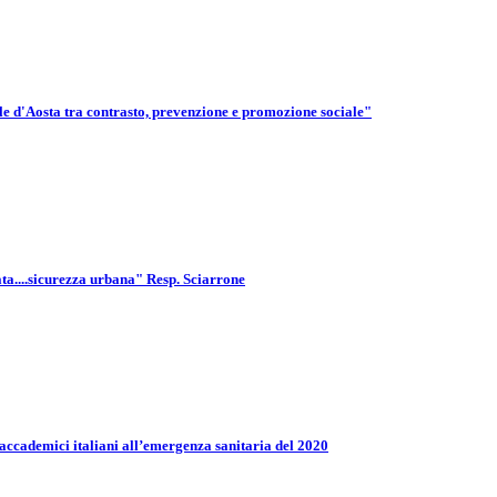
e d'Aosta tra contrasto, prevenzione e promozione sociale"
a....sicurezza urbana" Resp. Sciarrone
i accademici italiani all’emergenza sanitaria del 2020