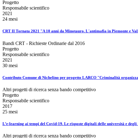
Progetto
Responsabile scientifico
2021
24 mesi
CRT II Tornata 2021 "A 10 anni da Minotauro. L'antimafia in Piemonte e Vall
Bandi CRT - Richieste Ordinarie dal 2016
Progetto
Responsabile scientifico
2021
30 mesi
Contributo Comune di Nichelino per progetto LARCO "Criminalità organizzat
Altri progetti di ricerca senza bando competitivo
Progetto
Responsabile scientifico
2017
25 mesi
L’e-learning ai tempi del Covid-19. Le risposte digitali delle università e degl
Altri progetti di ricerca senza bando competitivo