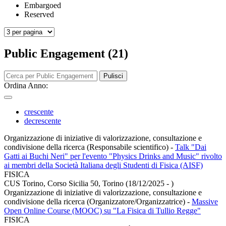
Embargoed
Reserved
Public Engagement (21)
Pulisci
Ordina Anno:
crescente
decrescente
Organizzazione di iniziative di valorizzazione, consultazione e
condivisione della ricerca (Responsabile scientifico)
-
Talk "Dai
Gatti ai Buchi Neri" per l'evento "Physics Drinks and Music" rivolto
ai membri della Società Italiana degli Studenti di Fisica (AISF)
FISICA
CUS Torino, Corso Sicilia 50, Torino (18/12/2025 - )
Organizzazione di iniziative di valorizzazione, consultazione e
condivisione della ricerca (Organizzatore/Organizzatrice)
-
Massive
Open Online Course (MOOC) su "La Fisica di Tullio Regge"
FISICA