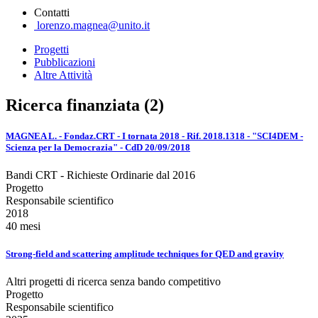
Contatti
lorenzo.magnea@unito.it
Progetti
Pubblicazioni
Altre Attività
Ricerca finanziata (2)
MAGNEA L. - Fondaz.CRT - I tornata 2018 - Rif. 2018.1318 - "SCI4DEM -
Scienza per la Democrazia" - CdD 20/09/2018
Bandi CRT - Richieste Ordinarie dal 2016
Progetto
Responsabile scientifico
2018
40 mesi
Strong-field and scattering amplitude techniques for QED and gravity
Altri progetti di ricerca senza bando competitivo
Progetto
Responsabile scientifico