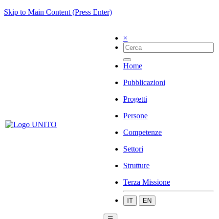
Skip to Main Content (Press Enter)
×
Home
Pubblicazioni
Progetti
Persone
Competenze
Settori
Strutture
Terza Missione
IT
EN
☰