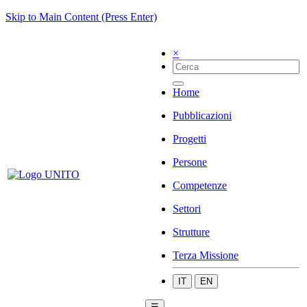
Skip to Main Content (Press Enter)
×
Home
Pubblicazioni
Progetti
Persone
Competenze
Settori
Strutture
Terza Missione
IT
EN
☰