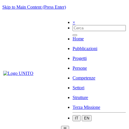
Skip to Main Content (Press Enter)
×
Home
Pubblicazioni
Progetti
Persone
Competenze
Settori
Strutture
Terza Missione
IT
EN
☰