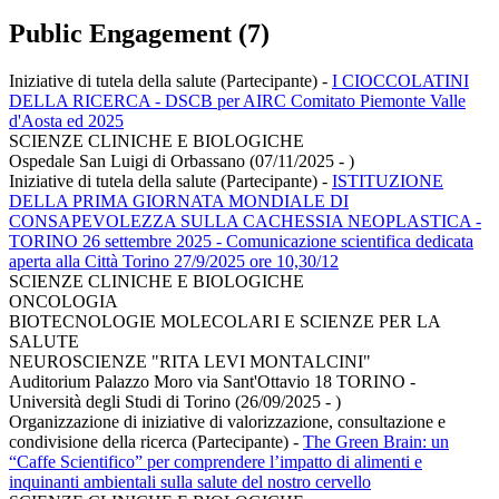
Public Engagement (7)
Iniziative di tutela della salute (Partecipante)
-
I CIOCCOLATINI
DELLA RICERCA - DSCB per AIRC Comitato Piemonte Valle
d'Aosta ed 2025
SCIENZE CLINICHE E BIOLOGICHE
Ospedale San Luigi di Orbassano (07/11/2025 - )
Iniziative di tutela della salute (Partecipante)
-
ISTITUZIONE
DELLA PRIMA GIORNATA MONDIALE DI
CONSAPEVOLEZZA SULLA CACHESSIA NEOPLASTICA -
TORINO 26 settembre 2025 - Comunicazione scientifica dedicata
aperta alla Città Torino 27/9/2025 ore 10,30/12
SCIENZE CLINICHE E BIOLOGICHE
ONCOLOGIA
BIOTECNOLOGIE MOLECOLARI E SCIENZE PER LA
SALUTE
NEUROSCIENZE "RITA LEVI MONTALCINI"
Auditorium Palazzo Moro via Sant'Ottavio 18 TORINO -
Università degli Studi di Torino (26/09/2025 - )
Organizzazione di iniziative di valorizzazione, consultazione e
condivisione della ricerca (Partecipante)
-
The Green Brain: un
“Caffe Scientifico” per comprendere l’impatto di alimenti e
inquinanti ambientali sulla salute del nostro cervello