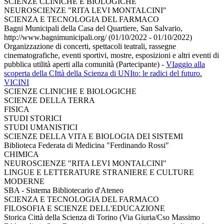
SCIENZE CLINICHE E BIOLOGICHE
NEUROSCIENZE "RITA LEVI MONTALCINI"
SCIENZA E TECNOLOGIA DEL FARMACO
Bagni Municipali della Casa del Quartiere, San Salvario,
http://www.bagnimunicipali.org/ (01/10/2022 - 01/10/2022)
Organizzazione di concerti, spettacoli teatrali, rassegne
cinematografiche, eventi sportivi, mostre, esposizioni e altri eventi di
pubblica utilità aperti alla comunità (Partecipante)
-
VIaggio alla
scoperta della CIttà della Scienza di UNIto: le radici del futuro.
VICINI
SCIENZE CLINICHE E BIOLOGICHE
SCIENZE DELLA TERRA
FISICA
STUDI STORICI
STUDI UMANISTICI
SCIENZE DELLA VITA E BIOLOGIA DEI SISTEMI
Biblioteca Federata di Medicina "Ferdinando Rossi"
CHIMICA
NEUROSCIENZE "RITA LEVI MONTALCINI"
LINGUE E LETTERATURE STRANIERE E CULTURE
MODERNE
SBA - Sistema Bibliotecario d'Ateneo
SCIENZA E TECNOLOGIA DEL FARMACO
FILOSOFIA E SCIENZE DELL'EDUCAZIONE
Storica Città della Scienza di Torino (Via Giuria/Cso Massimo