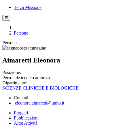
Terza Missione
☰
Persone
Persona
Aimaretti Eleonora
Posizione:
Personale tecnico amm.vo
Dipartimento:
SCIENZE CLINICHE E BIOLOGICHE
Contatti
eleonora.aimaretti@unito.it
Progetti
Pubblicazioni
Altre Attività