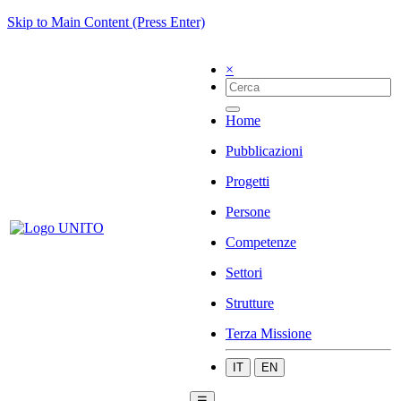
Skip to Main Content (Press Enter)
×
Home
Pubblicazioni
Progetti
Persone
Competenze
Settori
Strutture
Terza Missione
IT
EN
☰