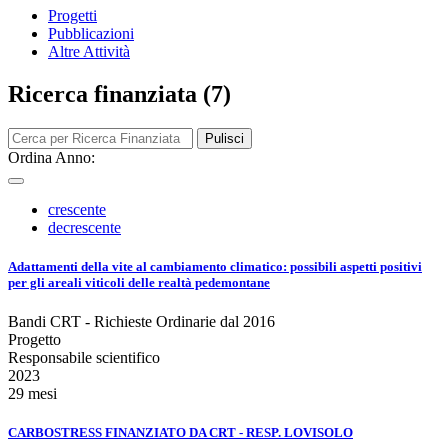
Progetti
Pubblicazioni
Altre Attività
Ricerca finanziata (7)
Pulisci
Ordina Anno:
crescente
decrescente
Adattamenti della vite al cambiamento climatico: possibili aspetti positivi
per gli areali viticoli delle realtà pedemontane
Bandi CRT - Richieste Ordinarie dal 2016
Progetto
Responsabile scientifico
2023
29 mesi
CARBOSTRESS FINANZIATO DA CRT - RESP. LOVISOLO