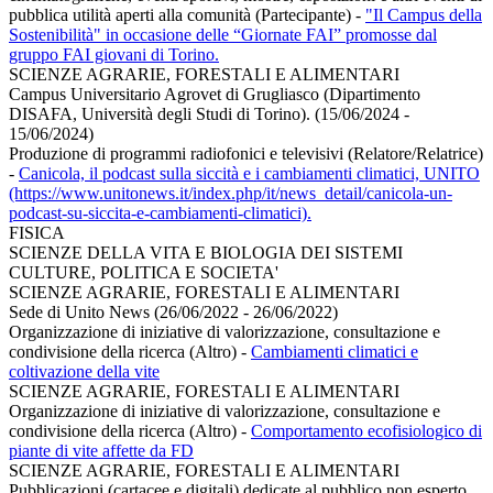
pubblica utilità aperti alla comunità (Partecipante)
-
"Il Campus della
Sostenibilità" in occasione delle “Giornate FAI” promosse dal
gruppo FAI giovani di Torino.
SCIENZE AGRARIE, FORESTALI E ALIMENTARI
Campus Universitario Agrovet di Grugliasco (Dipartimento
DISAFA, Università degli Studi di Torino). (15/06/2024 -
15/06/2024)
Produzione di programmi radiofonici e televisivi (Relatore/Relatrice)
-
Canicola, il podcast sulla siccità e i cambiamenti climatici, UNITO
(https://www.unitonews.it/index.php/it/news_detail/canicola-un-
podcast-su-siccita-e-cambiamenti-climatici).
FISICA
SCIENZE DELLA VITA E BIOLOGIA DEI SISTEMI
CULTURE, POLITICA E SOCIETA'
SCIENZE AGRARIE, FORESTALI E ALIMENTARI
Sede di Unito News (26/06/2022 - 26/06/2022)
Organizzazione di iniziative di valorizzazione, consultazione e
condivisione della ricerca (Altro)
-
Cambiamenti climatici e
coltivazione della vite
SCIENZE AGRARIE, FORESTALI E ALIMENTARI
Organizzazione di iniziative di valorizzazione, consultazione e
condivisione della ricerca (Altro)
-
Comportamento ecofisiologico di
piante di vite affette da FD
SCIENZE AGRARIE, FORESTALI E ALIMENTARI
Pubblicazioni (cartacee e digitali) dedicate al pubblico non esperto