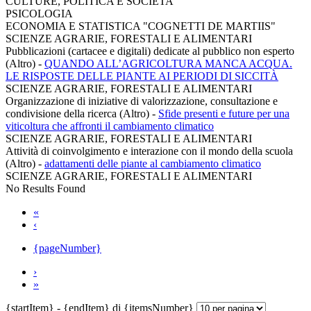
CULTURE, POLITICA E SOCIETA'
PSICOLOGIA
ECONOMIA E STATISTICA "COGNETTI DE MARTIIS"
SCIENZE AGRARIE, FORESTALI E ALIMENTARI
Pubblicazioni (cartacee e digitali) dedicate al pubblico non esperto
(Altro)
-
QUANDO ALL’AGRICOLTURA MANCA ACQUA.
LE RISPOSTE DELLE PIANTE AI PERIODI DI SICCITÀ
SCIENZE AGRARIE, FORESTALI E ALIMENTARI
Organizzazione di iniziative di valorizzazione, consultazione e
condivisione della ricerca (Altro)
-
Sfide presenti e future per una
viticoltura che affronti il cambiamento climatico
SCIENZE AGRARIE, FORESTALI E ALIMENTARI
Attività di coinvolgimento e interazione con il mondo della scuola
(Altro)
-
adattamenti delle piante al cambiamento climatico
SCIENZE AGRARIE, FORESTALI E ALIMENTARI
No Results Found
«
‹
{pageNumber}
›
»
{startItem} - {endItem} di {itemsNumber}