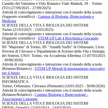
Castello del Valentino e Orto Botanico Viale Mattioli, 39 – Torino
(TO) (27/09/2025 - 27/09/2025)
Attività di coinvolgimento e interazione con il mondo della scuola
(Supporto scientifico)
-
Campus di Biologia, Biotecnologie e
Medicina
SCIENZE DELLA VITA E BIOLOGIA DEI SISTEMI
Torino (21/03/2025 - 23/03/2025)
Attività di coinvolgimento e interazione con il mondo della scuola
(Supporto scientifico)
-
STEM-UP Lab 4 Biochimica Giocando
SCIENZE DELLA VITA E BIOLOGIA DEI SISTEMI
IIS "Majorana" di Torino, IIS "Amaldi Sraffa" di Orbassano, Liceo
Newton di Chivasso e Dipartimento di Scienze della Vita e biologia
dei Sistemi, UNiV. Torino, via Accademia Albertina 13 (07/03/2025
- 30/06/2026)
Attività di coinvolgimento e interazione con il mondo della scuola
(Relatore/Relatrice)
-
STEM UP Metodi di insegnamento innovativi
per il futuro
SCIENZE DELLA VITA E BIOLOGIA DEI SISTEMI
INFORMATICA
Torino, Orbassano, Chivasso (Piemonte) (16/01/2025 - 30/06/2026)
Attività di coinvolgimento e interazione con il mondo della scuola
(Relatore/Relatrice)
-
Campus Biologia e Biotecnologie -
Associazione Lagrange
SCIENZE DELLA VITA E BIOLOGIA DEI SISTEMI
DBIOS, Open011 (22/03/2024 - 24/03/2024)