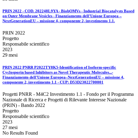
PRIN 2022 - COD. 202248L9YA - BiobOMVs - Industrial Biocatalysts Based
on Outer Membrane Vesicles - Finanziamento dell’Unione Europea –
NextGenerationEU – missione 4, componente 2, investimento 1.1.
PRIN 2022
Progetto
Responsabile scientifico
2023
29 mesi
PRIN 2022 PNRR P2022TY8K5-Identification of Isoform-specific
Cyclosporin based Inhibitors as Novel Therapeutic Molecules...-
Finanziamento dell’Unione Europea–NextGenerationEU – missione 4,
componente 2, investimento 1.1 - CUP: D53D23022700001
Progetti PNRR - M4C2 Investimento 1.1 - Fondo per il Programma
Nazionale di Ricerca e Progetti di Rilevante Interesse Nazionale
(PRIN) - Bando 2022
Progetto
Responsabile scientifico
2023
27 mesi
No Results Found