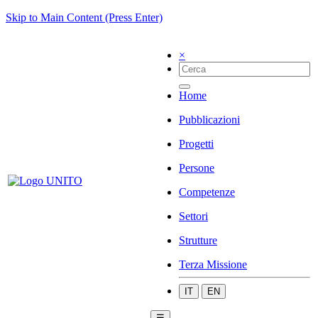
Skip to Main Content (Press Enter)
×
Home
Pubblicazioni
Progetti
Persone
Competenze
Settori
Strutture
Terza Missione
IT
EN
☰