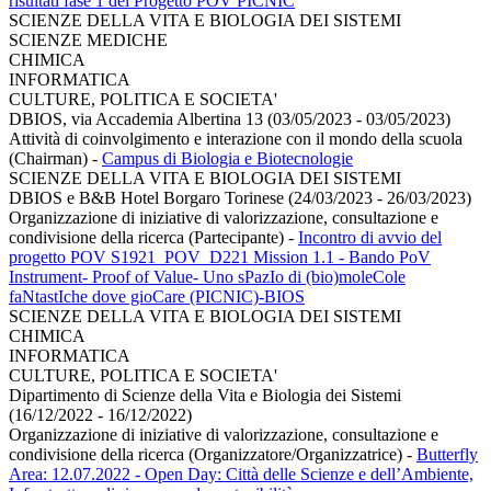
risultati fase 1 del Progetto POV PICNIC
SCIENZE DELLA VITA E BIOLOGIA DEI SISTEMI
SCIENZE MEDICHE
CHIMICA
INFORMATICA
CULTURE, POLITICA E SOCIETA'
DBIOS, via Accademia Albertina 13 (03/05/2023 - 03/05/2023)
Attività di coinvolgimento e interazione con il mondo della scuola
(Chairman)
-
Campus di Biologia e Biotecnologie
SCIENZE DELLA VITA E BIOLOGIA DEI SISTEMI
DBIOS e B&B Hotel Borgaro Torinese (24/03/2023 - 26/03/2023)
Organizzazione di iniziative di valorizzazione, consultazione e
condivisione della ricerca (Partecipante)
-
Incontro di avvio del
progetto POV S1921_POV_D221 Mission 1.1 - Bando PoV
Instrument- Proof of Value- Uno sPazIo di (bio)moleCole
faNtastIche dove gioCare (PICNIC)-BIOS
SCIENZE DELLA VITA E BIOLOGIA DEI SISTEMI
CHIMICA
INFORMATICA
CULTURE, POLITICA E SOCIETA'
Dipartimento di Scienze della Vita e Biologia dei Sistemi
(16/12/2022 - 16/12/2022)
Organizzazione di iniziative di valorizzazione, consultazione e
condivisione della ricerca (Organizzatore/Organizzatrice)
-
Butterfly
Area: 12.07.2022 - Open Day: Città delle Scienze e dell’Ambiente,