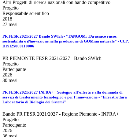
Altri Progetti di ricerca nazionali con bando competitivo
Progetto
Responsabile scientifico
2018
27 mesi
PR FESR 2021/2027 Bando SWIch - "TANGOM: TArassaco russo:
sostenibilità e iNnovazione nella produzione di GOMma naturale" - CUP:
D19I25000110006
PR PIEMONTE FESR 2021/2027 - Bando SWIch
Progetto
Partecipante
2026
30 mesi
PR FESR 2021/2027 INFRA+ – Sostegno all’offerta e alla domanda di
servizi di trasferimento tecnologico e per l’innovazione - "Infrastruttura
Laboratorio di Biologia dei Sistemi"
Bando PR FESR 2021/2027 - Regione Piemonte - INFRA+
Progetto
Partecipante
2026
36 mesi