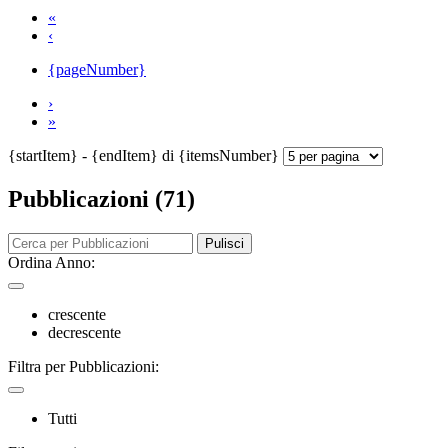
«
‹
{pageNumber}
›
»
{startItem} - {endItem} di {itemsNumber}
Pubblicazioni (71)
Pulisci
Ordina Anno:
crescente
decrescente
Filtra per Pubblicazioni:
Tutti