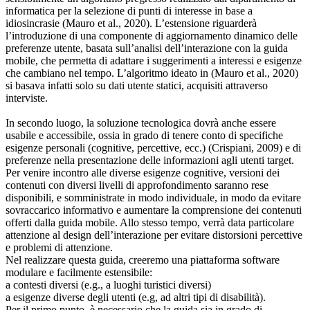
informatica per la selezione di punti di interesse in base a
idiosincrasie (Mauro et al., 2020). L’estensione riguarderà
l’introduzione di una componente di aggiornamento dinamico delle
preferenze utente, basata sull’analisi dell’interazione con la guida
mobile, che permetta di adattare i suggerimenti a interessi e esigenze
che cambiano nel tempo. L’algoritmo ideato in (Mauro et al., 2020)
si basava infatti solo su dati utente statici, acquisiti attraverso
interviste.
In secondo luogo, la soluzione tecnologica dovrà anche essere
usabile e accessibile, ossia in grado di tenere conto di specifiche
esigenze personali (cognitive, percettive, ecc.) (Crispiani, 2009) e di
preferenze nella presentazione delle informazioni agli utenti target.
Per venire incontro alle diverse esigenze cognitive, versioni dei
contenuti con diversi livelli di approfondimento saranno rese
disponibili, e somministrate in modo individuale, in modo da evitare
sovraccarico informativo e aumentare la comprensione dei contenuti
offerti dalla guida mobile. Allo stesso tempo, verrà data particolare
attenzione al design dell’interazione per evitare distorsioni percettive
e problemi di attenzione.
Nel realizzare questa guida, creeremo una piattaforma software
modulare e facilmente estensibile:
a contesti diversi (e.g., a luoghi turistici diversi)
a esigenze diverse degli utenti (e.g, ad altri tipi di disabilità).
Per il primo punto, è necessario che la guida sia in grado di