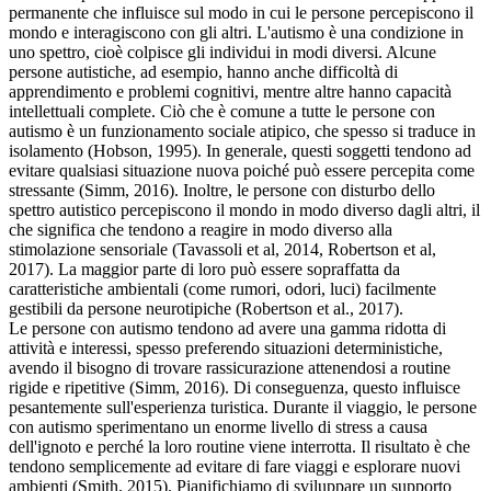
permanente che influisce sul modo in cui le persone percepiscono il
mondo e interagiscono con gli altri. L'autismo è una condizione in
uno spettro, cioè colpisce gli individui in modi diversi. Alcune
persone autistiche, ad esempio, hanno anche difficoltà di
apprendimento e problemi cognitivi, mentre altre hanno capacità
intellettuali complete. Ciò che è comune a tutte le persone con
autismo è un funzionamento sociale atipico, che spesso si traduce in
isolamento (Hobson, 1995). In generale, questi soggetti tendono ad
evitare qualsiasi situazione nuova poiché può essere percepita come
stressante (Simm, 2016). Inoltre, le persone con disturbo dello
spettro autistico percepiscono il mondo in modo diverso dagli altri, il
che significa che tendono a reagire in modo diverso alla
stimolazione sensoriale (Tavassoli et al, 2014, Robertson et al,
2017). La maggior parte di loro può essere sopraffatta da
caratteristiche ambientali (come rumori, odori, luci) facilmente
gestibili da persone neurotipiche (Robertson et al., 2017).
Le persone con autismo tendono ad avere una gamma ridotta di
attività e interessi, spesso preferendo situazioni deterministiche,
avendo il bisogno di trovare rassicurazione attenendosi a routine
rigide e ripetitive (Simm, 2016). Di conseguenza, questo influisce
pesantemente sull'esperienza turistica. Durante il viaggio, le persone
con autismo sperimentano un enorme livello di stress a causa
dell'ignoto e perché la loro routine viene interrotta. Il risultato è che
tendono semplicemente ad evitare di fare viaggi e esplorare nuovi
ambienti (Smith, 2015). Pianifichiamo di sviluppare un supporto