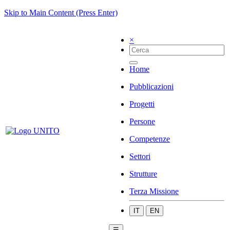
Skip to Main Content (Press Enter)
×
Home
Pubblicazioni
Progetti
Persone
Competenze
Settori
Strutture
Terza Missione
IT
EN
☰