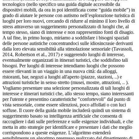
tecnologico (nello specifico una guida digitale accessibile da
dispositivi mobili, da ora in poi identificata come “guida mobile”) in
grado di aiutare le persone con autismo nell’esplorazione turistica di
luoghi per loro nuovi, cercando di ridurre al minimo il loro livello di
stress attraverso un suggerimento personalizzato di luoghi che, al
tempo stesso, siano di interesse e non rappresentino fonti di disagio.
A tal fine, in primo luogo, miriamo a soddisfare i bisogni spaziali
delle persone autistiche concentrandoci sulle idiosincrasie derivanti
dalla loro elevata sensibilità alla stimolazione sensoriale (Tavassoli,
2014, Robertson et al., 2017) e suggerendo luoghi di interesse,
eventualmente organizzati in itinerari turistici, che soddisfino tali
bisogni. Per luoghi di interesse intendiamo luoghi che possono
essere rilevanti in un viaggio in una nuova città: da alloggi,
ristoranti, bar, negozi a luoghi all'aperto (piazze, stazioni, ..) e
attrazioni turistiche in senso stretto (musei, mostre, attrazioni, .. ).
Vogliamo presentare una selezione personalizzata di tali luoghi di
interesse e itinerari turistici che, allo stesso tempo, siano interessanti
per l'utente e presentino caratteristiche "confortevoli" dal punto di
vista sensoriale, come essere silenziosi, poco affollati o con luci
soffuse. Il cuore della guida mobile includerà quindi un sistema di
suggerimento basato su intelligenza artificiale che consenta di
raccogliere i dati sulle preferenze e sulle esigenze individuali, e che
metta in atto strategie per identificare e presentare i dati che meglio
corrispondono a queste esigenze. L’algoritmo estenderà
sensibilmente un algoritmo pregresso realizzato dal dipartimento di