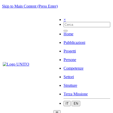
Skip to Main Content (Press Enter)
×
Home
Pubblicazioni
Progetti
Persone
Competenze
Settori
Strutture
Terza Missione
IT
EN
☰