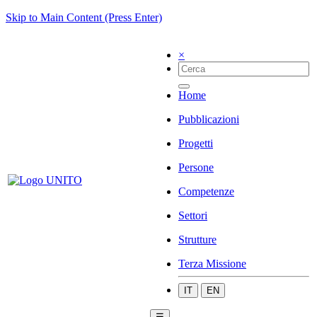
Skip to Main Content (Press Enter)
×
Home
Pubblicazioni
Progetti
Persone
Competenze
Settori
Strutture
Terza Missione
IT
EN
☰