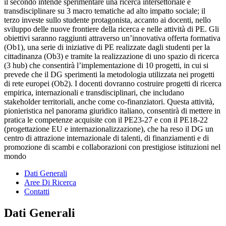
il secondo intende sperimentare una ricerca intersettoriale e
transdisciplinare su 3 macro tematiche ad alto impatto sociale; il
terzo investe sullo studente protagonista, accanto ai docenti, nello
sviluppo delle nuove frontiere della ricerca e nelle attività di PE. Gli
obiettivi saranno raggiunti attraverso un’innovativa offerta formativa
(Ob1), una serie di iniziative di PE realizzate dagli studenti per la
cittadinanza (Ob3) e tramite la realizzazione di uno spazio di ricerca
(3 hub) che consentirà l’implementazione di 10 progetti, in cui si
prevede che il DG sperimenti la metodologia utilizzata nei progetti
di rete europei (Ob2). I docenti dovranno costruire progetti di ricerca
empirica, internazionali e transdisciplinari, che includano
stakeholder territoriali, anche come co-finanziatori. Questa attività,
pionieristica nel panorama giuridico italiano, consentirà di mettere in
pratica le competenze acquisite con il PE23-27 e con il PE18-22
(progettazione EU e internazionalizzazione), che ha reso il DG un
centro di attrazione internazionale di talenti, di finanziamenti e di
promozione di scambi e collaborazioni con prestigiose istituzioni nel
mondo
Dati Generali
Aree Di Ricerca
Contatti
Dati Generali