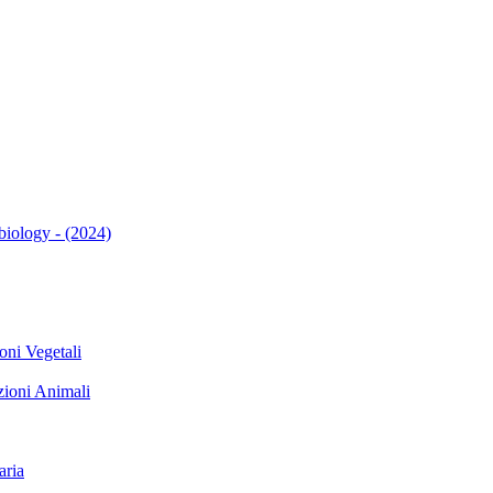
biology - (2024)
i Vegetali
oni Animali
ria