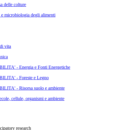
elle colture
icrobiologia degli alimenti
i vita
nica
' - Energia e Fonti Energetiche
TA' - Foreste e Legno
' - Risorsa suolo e ambiente
, cellule, organismi e ambiente
cipatory research