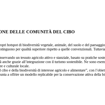
ZIONE DELLE COMUNITÀ DEL CIBO
ropri hotspot di biodiversità vegetale, animale, del suolo e del paesaggio,
istinguono per qualità superiore rispetto a quelle convenzionali. Tuttavi
servando un tessuto agricolo attivo e stanziale, basato su pratiche soste
à anche grazie all’integrazione con il turismo sostenibile. Ne sono esem
 e culturale locale.
cibo e della biodiversità di interesse agricolo e alimentare”, con l’obietti
nta a offrire un modello replicabile per la conservazione attiva della biodi