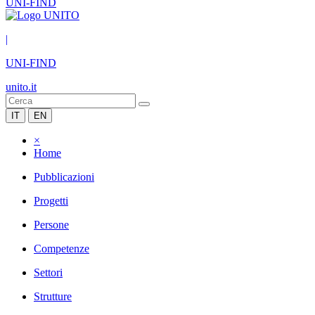
UNI-FIND
|
UNI-FIND
unito.it
IT
EN
×
Home
Pubblicazioni
Progetti
Persone
Competenze
Settori
Strutture