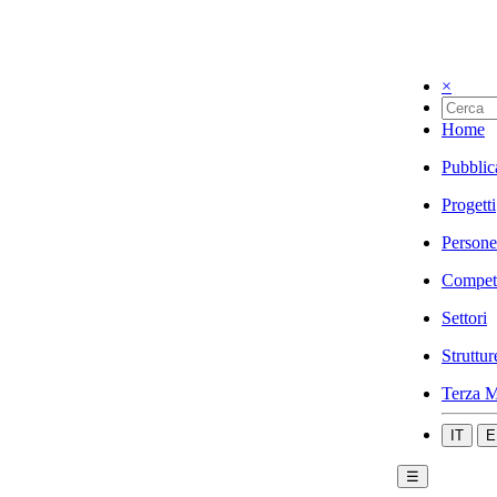
×
Home
Pubblic
Progetti
Persone
Compet
Settori
Struttur
Terza M
IT
E
☰